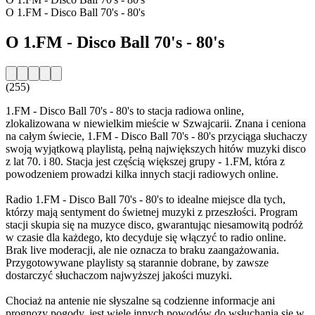
O 1.FM - Disco Ball 70's - 80's
O 1.FM - Disco Ball 70's - 80's
(255)
1.FM - Disco Ball 70's - 80's to stacja radiowa online,
zlokalizowana w niewielkim mieście w Szwajcarii. Znana i ceniona
na całym świecie, 1.FM - Disco Ball 70's - 80's przyciąga słuchaczy
swoją wyjątkową playlistą, pełną największych hitów muzyki disco
z lat 70. i 80. Stacja jest częścią większej grupy - 1.FM, która z
powodzeniem prowadzi kilka innych stacji radiowych online.
Radio 1.FM - Disco Ball 70's - 80's to idealne miejsce dla tych,
którzy mają sentyment do świetnej muzyki z przeszłości. Program
stacji skupia się na muzyce disco, gwarantując niesamowitą podróż
w czasie dla każdego, kto decyduje się włączyć to radio online.
Brak live moderacji, ale nie oznacza to braku zaangażowania.
Przygotowywane playlisty są starannie dobrane, by zawsze
dostarczyć słuchaczom najwyższej jakości muzyki.
Chociaż na antenie nie słyszalne są codzienne informacje ani
prognozy pogody, jest wiele innych powodów do wsłuchania się w