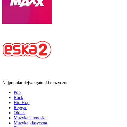
Najpopularniejsze gatunki muzyczne
Pop
Rock
Hip Hop
Reggae
Oldies
Muzyka latynoska
Muzyka klasyczna