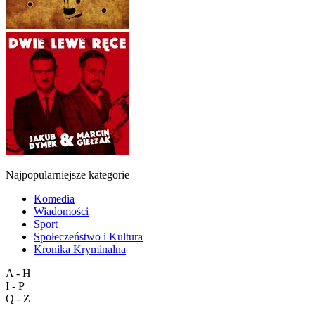
Najpopularniejsze kategorie
Komedia
Wiadomości
Sport
Społeczeństwo i Kultura
Kronika Kryminalna
A - H
I - P
Q - Z