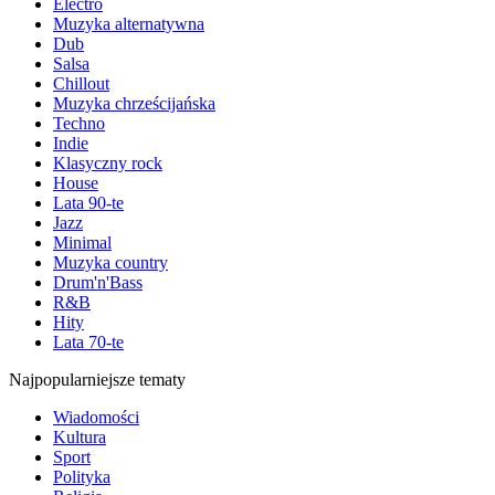
Electro
Muzyka alternatywna
Dub
Salsa
Chillout
Muzyka chrześcijańska
Techno
Indie
Klasyczny rock
House
Lata 90-te
Jazz
Minimal
Muzyka country
Drum'n'Bass
R&B
Hity
Lata 70-te
Najpopularniejsze tematy
Wiadomości
Kultura
Sport
Polityka