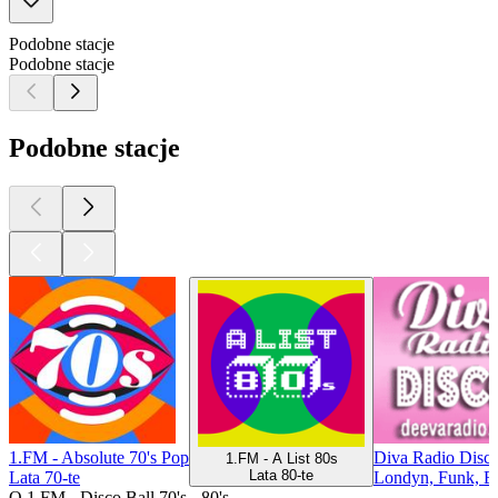
Podobne stacje
Podobne stacje
Podobne stacje
1.FM - Absolute 70's Pop
Diva Radio Disc
1.FM - A List 80s
Lata 80-te
Lata 70-te
Londyn, Funk, El
O 1.FM - Disco Ball 70's - 80's