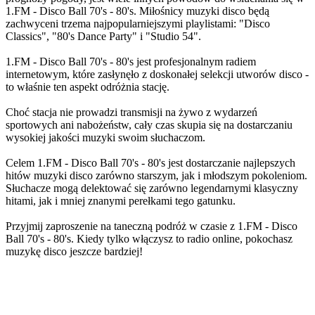
1.FM - Disco Ball 70's - 80's. Miłośnicy muzyki disco będą
zachwyceni trzema najpopularniejszymi playlistami: "Disco
Classics", "80's Dance Party" i "Studio 54".
1.FM - Disco Ball 70's - 80's jest profesjonalnym radiem
internetowym, które zasłynęło z doskonałej selekcji utworów disco -
to właśnie ten aspekt odróżnia stację.
Choć stacja nie prowadzi transmisji na żywo z wydarzeń
sportowych ani nabożeństw, cały czas skupia się na dostarczaniu
wysokiej jakości muzyki swoim słuchaczom.
Celem 1.FM - Disco Ball 70's - 80's jest dostarczanie najlepszych
hitów muzyki disco zarówno starszym, jak i młodszym pokoleniom.
Słuchacze mogą delektować się zarówno legendarnymi klasyczny
hitami, jak i mniej znanymi perełkami tego gatunku.
Przyjmij zaproszenie na taneczną podróż w czasie z 1.FM - Disco
Ball 70's - 80's. Kiedy tylko włączysz to radio online, pokochasz
muzykę disco jeszcze bardziej!
Strona internetowa stacji