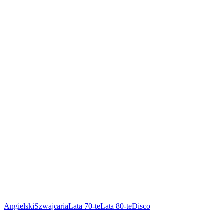
Angielski
Szwajcaria
Lata 70-te
Lata 80-te
Disco