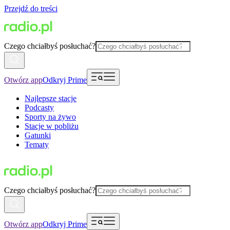
Przejdź do treści
Czego chciałbyś posłuchać?
Otwórz app
Odkryj Prime
Najlepsze stacje
Podcasty
Sporty na żywo
Stacje w pobliżu
Gatunki
Tematy
Czego chciałbyś posłuchać?
Otwórz app
Odkryj Prime