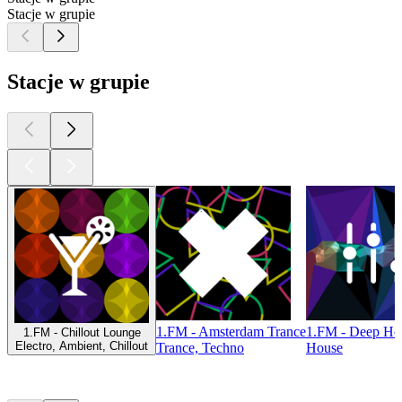
Stacje w grupie
Stacje w grupie
1.FM - Amsterdam Trance
1.FM - Deep Ho
1.FM - Chillout Lounge
Electro, Ambient, Chillout
Trance, Techno
House
Najlepsze
podcasty
Najlepsze
podcasty