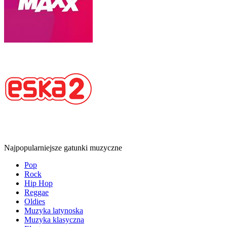
Najpopularniejsze gatunki muzyczne
Pop
Rock
Hip Hop
Reggae
Oldies
Muzyka latynoska
Muzyka klasyczna