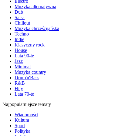
Electro
Muzyka alternatywna
Dub
Salsa
Chillout
Muzyka chrześcijańska
Techno
Indie
Klasyczny rock
House
Lata 90-te
Jazz
Minimal
Muzyka country
Drum'n'Bass
R&B
Hity
Lata 70-te
Najpopularniejsze tematy
Wiadomości
Kultura
Sport
Polityka