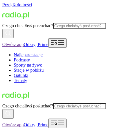
Przejdź do treści
Czego chciałbyś posłuchać?
Otwórz app
Odkryj Prime
Najlepsze stacje
Podcasty
Sporty na żywo
Stacje w pobliżu
Gatunki
Tematy
Czego chciałbyś posłuchać?
Otwórz app
Odkryj Prime