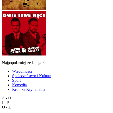
Najpopularniejsze kategorie
Wiadomości
Społeczeństwo i Kultura
Sport
Komedia
Kronika Kryminalna
A - H
I - P
Q - Z