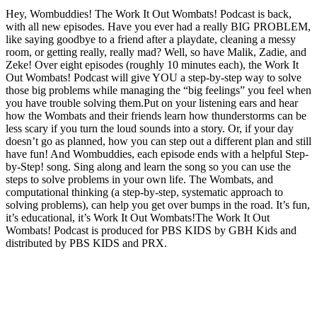
Hey, Wombuddies! The Work It Out Wombats! Podcast is back,
with all new episodes. Have you ever had a really BIG PROBLEM,
like saying goodbye to a friend after a playdate, cleaning a messy
room, or getting really, really mad? Well, so have Malik, Zadie, and
Zeke! Over eight episodes (roughly 10 minutes each), the Work It
Out Wombats! Podcast will give YOU a step-by-step way to solve
those big problems while managing the “big feelings” you feel when
you have trouble solving them.Put on your listening ears and hear
how the Wombats and their friends learn how thunderstorms can be
less scary if you turn the loud sounds into a story. Or, if your day
doesn’t go as planned, how you can step out a different plan and still
have fun! And Wombuddies, each episode ends with a helpful Step-
by-Step! song. Sing along and learn the song so you can use the
steps to solve problems in your own life. The Wombats, and
computational thinking (a step-by-step, systematic approach to
solving problems), can help you get over bumps in the road. It’s fun,
it’s educational, it’s Work It Out Wombats!The Work It Out
Wombats! Podcast is produced for PBS KIDS by GBH Kids and
distributed by PBS KIDS and PRX.
Strona internetowa podcastu