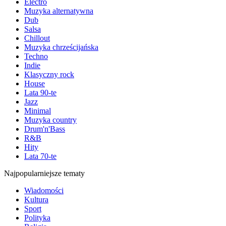
Electro
Muzyka alternatywna
Dub
Salsa
Chillout
Muzyka chrześcijańska
Techno
Indie
Klasyczny rock
House
Lata 90-te
Jazz
Minimal
Muzyka country
Drum'n'Bass
R&B
Hity
Lata 70-te
Najpopularniejsze tematy
Wiadomości
Kultura
Sport
Polityka