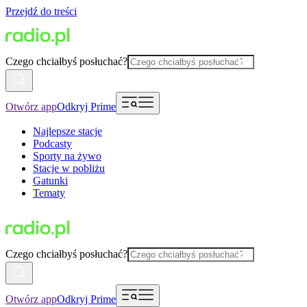
Przejdź do treści
Czego chciałbyś posłuchać?
Otwórz app
Odkryj Prime
Najlepsze stacje
Podcasty
Sporty na żywo
Stacje w pobliżu
Gatunki
Tematy
Czego chciałbyś posłuchać?
Otwórz app
Odkryj Prime