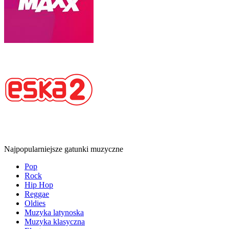
Najpopularniejsze gatunki muzyczne
Pop
Rock
Hip Hop
Reggae
Oldies
Muzyka latynoska
Muzyka klasyczna