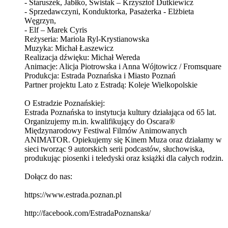
- Staruszek, Jabłko, Świstak – Krzysztof Dutkiewicz
- Sprzedawczyni, Konduktorka, Pasażerka - Elżbieta
Węgrzyn,
- Elf – Marek Cyris
Reżyseria: Mariola Ryl-Krystianowska
Muzyka: Michał Łaszewicz
Realizacja dźwięku: Michał Wereda
Animacje: Alicja Piotrowska i Anna Wójtowicz / Fromsquare
Produkcja: Estrada Poznańska i Miasto Poznań
Partner projektu Lato z Estradą: Koleje Wielkopolskie
O Estradzie Poznańskiej:
Estrada Poznańska to instytucja kultury działająca od 65 lat.
Organizujemy m.in. kwalifikujący do Oscara®
Międzynarodowy Festiwal Filmów Animowanych
ANIMATOR. Opiekujemy się Kinem Muza oraz działamy w
sieci tworząc 9 autorskich serii podcastów, słuchowiska,
produkując piosenki i teledyski oraz książki dla całych rodzin.
Dołącz do nas:
https://www.estrada.poznan.pl
http://facebook.com/EstradaPoznanska/