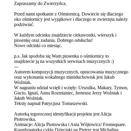
Zapraszamy do Zwierzyńca.
Przed nami spotkanie z Ośmiornicą. Dowiecie się dlaczego
oko ośmiornicy jest wyjątkowe i dlaczego te zwierzęta należy
podziwiać.
W każdym odcinku znajdziecie ciekawostki, wierszyk i
piosenkę oraz zadania. Dobrego odsłuchu!
Nowe odcinki co miesiąc.
p.s. Jak spodoba się Wam piosenka o ośmiornicy to
znajdziecie ją na wszystkich serwisach muzycznych :)
---
Autorem kompozycji muzycznych, opracowania muzycznego
oraz wykonania wokalnego minisłuchowisk jest Jakub
Woźniak.
W nagraniu udział wzięli i wzięły: Urszulka, Makary, Tymon,
Gucio, Ignaś, Anna Rozmianiec, Ireneusz Jerzy Woźniak i
Jakub Woźniak.
Teksty napisał Patrycjusz Tomaszewski.
Autorką tegorocznej identyfikacji projektu jest Alicja
Piotrowska.
Animacje: Alicja Piotrowska i Ania Wójtowicz/ Fromsquare.
Koordynatorką cyklu Dzieciaki na Piętrze jest Michalina