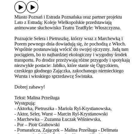
Miasto Poznań i Estrada Poznańska oraz partner projektu
Lato z Estradą: Koleje Wielkopolskie przedstawiają
animowane słuchowisko Teatru TeatRyle: Włoszczyzna.
Poznajcie Selera i Pietruszkę, którzy wraz z Marchewką i
Porem pewnego dnia dowiadują się, że pochodzą z Włoch.
Wspólnie postanawiają wrócić do swojej ojczyzny. Jadą tam
pociągiem, bo to najbardziej ekologiczny i wygodny środek
transportu. Po drodze przeżywają różne przygody i spotykają
niezwykłe postacie: Jabłko, które stanie się Ogryzkiem,
czeskiego głodnego Zajączka, zakochanego niemieckiego
Wursta i włoskiego sprzedawcę Świstaka.
Dobrej zabawy!
Tekst: Malina Prześluga
Występują:
- Aktorka, Pietruszka - Mariola Ryl-Krystianowska,
- Aktor, Seler, Wurst – Marcin Ryl-Krystianowski
- Marchewka – Zuzanna Łuczak Wiśniewska,
- Por – Piotr Grabowski
- Pomarańcza, Zajączek – Malina Prześluga - Delimata