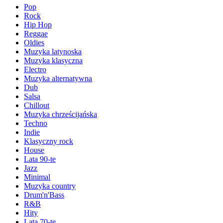
Pop
Rock
Hip Hop
Reggae
Oldies
Muzyka latynoska
Muzyka klasyczna
Electro
Muzyka alternatywna
Dub
Salsa
Chillout
Muzyka chrześcijańska
Techno
Indie
Klasyczny rock
House
Lata 90-te
Jazz
Minimal
Muzyka country
Drum'n'Bass
R&B
Hity
Lata 70-te