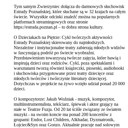
Tym samym Zwierzyniec dołącza do darmowych słuchowisk
Estrady Poznańskiej, które słuchane są w 32 krajach na całym
świecie. Wszystkie odcinki znaleźć można na popularnych
platformach streamingowych oraz stronie
https://estrada.poznan.pl – to dobra strona kultury.
O Dzieciakach na Piętrze: Cykl twórczych aktywności
Estrady Poznańskiej skierowany do najmłodszych.
Niezależne i instytucjonalne teatry zabierają młodych widzów
w fascynującą podróż po świecie wyobraźni.
Przedstawieniom towarzyszą twórcze zajęcia, które bawią i
inspirują dzieci oraz rodziców. Cykl, poza spektaklami i
warsztatami tworzą również książeczki, piosenki, audiobooki
i słuchowiska przygotowane przez teatry dziecięce oraz
młodych twórców i twórczynie literatury dziecięcej.
Dotychczas w projekcie na żywo wzięło udział ponad 20 000
dzieci.
O kompozytorze: Jakub Woźniak - muzyk, kompozytor,
multiinstrumentalista, tekściarz, śpiewak i aktor grający na
stałe w Teatrze Fuzja. Od 20 lat ściśle związany ze światem
muzyki - na swoim koncie ma ponad 200 koncertów z
grupami: Endor, Lost Children, Alkhadar, Dyzmatronik,
Łojciec&Syn oraz Gonzo. Aktualnie pracuje nad solowym