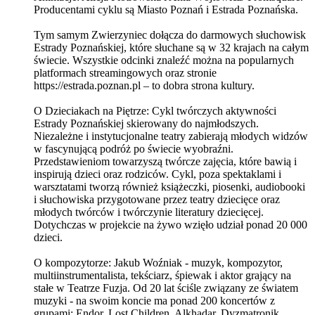
Producentami cyklu są Miasto Poznań i Estrada Poznańska.
Tym samym Zwierzyniec dołącza do darmowych słuchowisk
Estrady Poznańskiej, które słuchane są w 32 krajach na całym
świecie. Wszystkie odcinki znaleźć można na popularnych
platformach streamingowych oraz stronie
https://estrada.poznan.pl – to dobra strona kultury.
O Dzieciakach na Piętrze: Cykl twórczych aktywności
Estrady Poznańskiej skierowany do najmłodszych.
Niezależne i instytucjonalne teatry zabierają młodych widzów
w fascynującą podróż po świecie wyobraźni.
Przedstawieniom towarzyszą twórcze zajęcia, które bawią i
inspirują dzieci oraz rodziców. Cykl, poza spektaklami i
warsztatami tworzą również książeczki, piosenki, audiobooki
i słuchowiska przygotowane przez teatry dziecięce oraz
młodych twórców i twórczynie literatury dziecięcej.
Dotychczas w projekcie na żywo wzięło udział ponad 20 000
dzieci.
O kompozytorze: Jakub Woźniak - muzyk, kompozytor,
multiinstrumentalista, tekściarz, śpiewak i aktor grający na
stałe w Teatrze Fuzja. Od 20 lat ściśle związany ze światem
muzyki - na swoim koncie ma ponad 200 koncertów z
grupami: Endor, Lost Children, Alkhadar, Dyzmatronik,