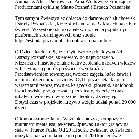
Animacje: Alicja Piotrowska i Ania Wójtowicz/ Fromsquare.
Producentami cyklu są Miasto Poznań i Estrada Poznańska.
Tym samym Zwierzyniec dołącza do darmowych słuchowisk
Estrady Poznańskiej, które słuchane są w 32 krajach na całym
świecie. Wszystkie odcinki znaleźć można na popularnych
platformach streamingowych oraz stronie
https://estrada.poznan.pl – to dobra strona kultury.
O Dzieciakach na Piętrze: Cykl twórczych aktywności
Estrady Poznańskiej skierowany do najmłodszych.
Niezależne i instytucjonalne teatry zabierają młodych widzów
w fascynującą podróż po świecie wyobraźni.
Przedstawieniom towarzyszą twórcze zajęcia, które bawią i
inspirują dzieci oraz rodziców. Cykl, poza spektaklami i
warsztatami tworzą również książeczki, piosenki, audiobooki
i słuchowiska przygotowane przez teatry dziecięce oraz
młodych twórców i twórczynie literatury dziecięcej.
Dotychczas w projekcie na żywo wzięło udział ponad 20 000
dzieci.
O kompozytorze: Jakub Woźniak - muzyk, kompozytor,
multiinstrumentalista, tekściarz, śpiewak i aktor grający na
stałe w Teatrze Fuzja. Od 20 lat ściśle związany ze światem
muzyki - na swoim koncie ma ponad 200 koncertów z