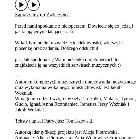
Zapraszamy do Zwierzyńca.
Przed nami spotkanie z nietoperzem. Dowiecie się co jedzą i
jak latają jedyne latające ssaki.
W każdym odcinku znajdziecie ciekawostki, wierszyk i
piosenkę oraz zadania. Dobrego odsłuchu!
p.s. Jak spodoba się Wam piosenka o nietoperzach to
znajdziecie ją na wszystkich serwisach muzycznych :)
---
Autorem kompozycji muzycznych, opracowania muzycznego
oraz wykonania wokalnego minisłuchowisk jest Jakub
Woźniak.
W nagraniu udział wzięli i wzięły: Urszulka, Makary, Tymon,
Gucio, Ignaś, Anna Rozmianiec, Ireneusz Jerzy Woźniak i
Jakub Woźniak.
Teksty napisał Patrycjusz Tomaszewski.
Autorką identyfikacji projektu jest Alicja Piotrowska.
Animacje: Alicja Piotrowska i Ania Wójtowicz/ Fromsquare.