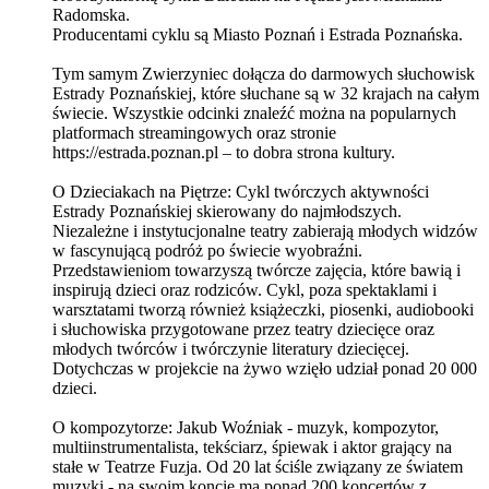
Radomska.
Producentami cyklu są Miasto Poznań i Estrada Poznańska.
Tym samym Zwierzyniec dołącza do darmowych słuchowisk
Estrady Poznańskiej, które słuchane są w 32 krajach na całym
świecie. Wszystkie odcinki znaleźć można na popularnych
platformach streamingowych oraz stronie
https://estrada.poznan.pl – to dobra strona kultury.
O Dzieciakach na Piętrze: Cykl twórczych aktywności
Estrady Poznańskiej skierowany do najmłodszych.
Niezależne i instytucjonalne teatry zabierają młodych widzów
w fascynującą podróż po świecie wyobraźni.
Przedstawieniom towarzyszą twórcze zajęcia, które bawią i
inspirują dzieci oraz rodziców. Cykl, poza spektaklami i
warsztatami tworzą również książeczki, piosenki, audiobooki
i słuchowiska przygotowane przez teatry dziecięce oraz
młodych twórców i twórczynie literatury dziecięcej.
Dotychczas w projekcie na żywo wzięło udział ponad 20 000
dzieci.
O kompozytorze: Jakub Woźniak - muzyk, kompozytor,
multiinstrumentalista, tekściarz, śpiewak i aktor grający na
stałe w Teatrze Fuzja. Od 20 lat ściśle związany ze światem
muzyki - na swoim koncie ma ponad 200 koncertów z