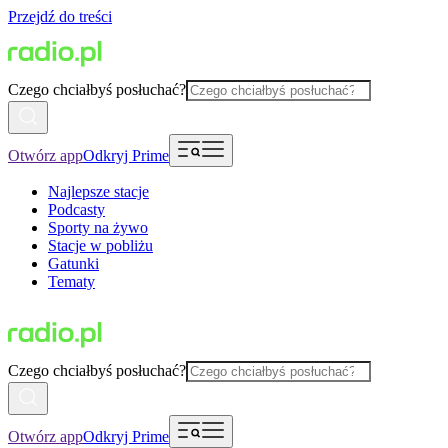
Przejdź do treści
Czego chciałbyś posłuchać?
Otwórz app
Odkryj Prime
Najlepsze stacje
Podcasty
Sporty na żywo
Stacje w pobliżu
Gatunki
Tematy
Czego chciałbyś posłuchać?
Otwórz app
Odkryj Prime