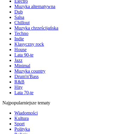
Electro
Muzyka alternatywna
Dub
Salsa
Chillout
Muzyka chrześcijańska
Techno
Indie
Klasyczny rock
House
Lata 90-te
Jazz
Minimal
Muzyka country
Drum'n'Bass
R&B
Hity
Lata 70-te
Najpopularniejsze tematy
Wiadomości
Kultura
Sport
Polityka