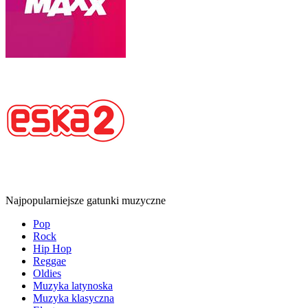
Najpopularniejsze gatunki muzyczne
Pop
Rock
Hip Hop
Reggae
Oldies
Muzyka latynoska
Muzyka klasyczna