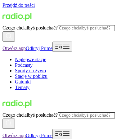
Przejdź do treści
Czego chciałbyś posłuchać?
Otwórz app
Odkryj Prime
Najlepsze stacje
Podcasty
Sporty na żywo
Stacje w pobliżu
Gatunki
Tematy
Czego chciałbyś posłuchać?
Otwórz app
Odkryj Prime