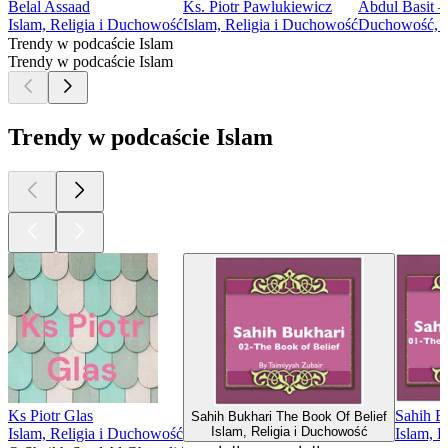
Belal Assaad
Ks. Piotr Pawlukiewicz
Abdul Basit 
Islam, Religia i Duchowość
Islam, Religia i Duchowość
Duchowość, Hi
Trendy w podcaście Islam
Trendy w podcaście Islam
Trendy w podcaście Islam
Ks Piotr Glas
Sahih B
Sahih Bukhari The Book Of Belief
Islam, Religia i Duchowość
Islam, Religia i Duchowość
Islam, 