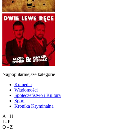
Najpopularniejsze kategorie
Komedia
Wiadomości
Społeczeństwo i Kultura
Sport
Kronika Kryminalna
A - H
I - P
Q - Z