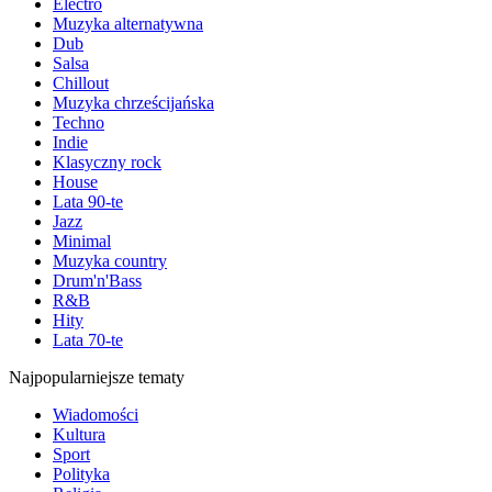
Electro
Muzyka alternatywna
Dub
Salsa
Chillout
Muzyka chrześcijańska
Techno
Indie
Klasyczny rock
House
Lata 90-te
Jazz
Minimal
Muzyka country
Drum'n'Bass
R&B
Hity
Lata 70-te
Najpopularniejsze tematy
Wiadomości
Kultura
Sport
Polityka