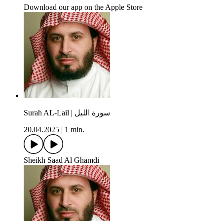
Download our app on the Apple Store
Surah AL-Lail | سورة الليل
20.04.2025
|
1 min.
Sheikh Saad Al Ghamdi