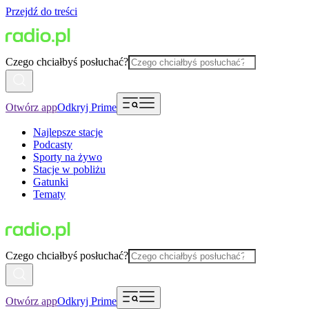
Przejdź do treści
Czego chciałbyś posłuchać?
Otwórz app
Odkryj Prime
Najlepsze stacje
Podcasty
Sporty na żywo
Stacje w pobliżu
Gatunki
Tematy
Czego chciałbyś posłuchać?
Otwórz app
Odkryj Prime