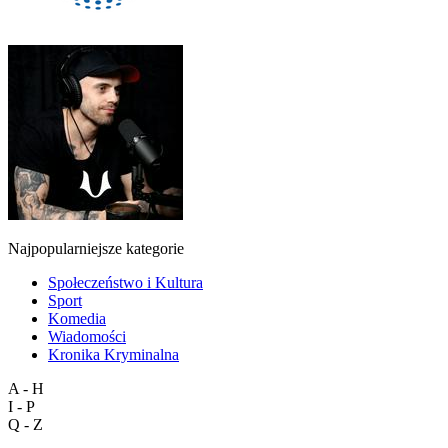
Najpopularniejsze kategorie
Społeczeństwo i Kultura
Sport
Komedia
Wiadomości
Kronika Kryminalna
A - H
I - P
Q - Z