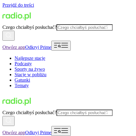
Przejdź do treści
Czego chciałbyś posłuchać?
Otwórz app
Odkryj Prime
Najlepsze stacje
Podcasty
Sporty na żywo
Stacje w pobliżu
Gatunki
Tematy
Czego chciałbyś posłuchać?
Otwórz app
Odkryj Prime