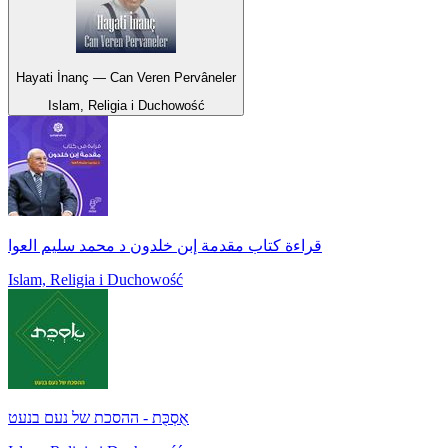
Hayati İnanç — Can Veren Pervâneler
Islam, Religia i Duchowość
قراءة كتاب مقدمة إبن خلدون د محمد سليم العوا
Islam, Religia i Duchowość
אֻסְכֻּת - ההסכת של נעם בנעט