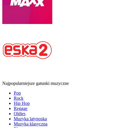
Najpopularniejsze gatunki muzyczne
Pop
Rock
Hip Hop
Reggae
Oldies
Muzyka latynoska
Muzyka klasyczna