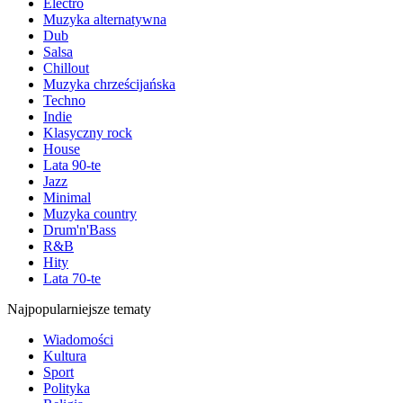
Electro
Muzyka alternatywna
Dub
Salsa
Chillout
Muzyka chrześcijańska
Techno
Indie
Klasyczny rock
House
Lata 90-te
Jazz
Minimal
Muzyka country
Drum'n'Bass
R&B
Hity
Lata 70-te
Najpopularniejsze tematy
Wiadomości
Kultura
Sport
Polityka