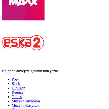
Najpopularniejsze gatunki muzyczne
Pop
Rock
Hip Hop
Reggae
Oldies
Muzyka latynoska
Muzyka klasyczna