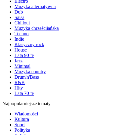
Electro
Muzyka alternatywna
Dub
Salsa
Chillout
Muzyka chrześcijańska
Techno
Indie
Klasyczny rock
House
Lata 90-te
Jazz
Minimal
Muzyka country
Drum'n'Bass
R&B
Hity
Lata 70-te
Najpopularniejsze tematy
Wiadomości
Kultura
Sport
Polityka