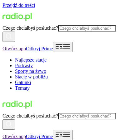
Przejdź do treści
Czego chciałbyś posłuchać?
Otwórz app
Odkryj Prime
Najlepsze stacje
Podcasty
Sporty na żywo
Stacje w pobliżu
Gatunki
Tematy
Czego chciałbyś posłuchać?
Otwórz app
Odkryj Prime