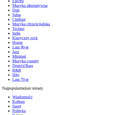
Electro
Muzyka alternatywna
Dub
Salsa
Chillout
Muzyka chrześcijańska
Techno
Indie
Klasyczny rock
House
Lata 90-te
Jazz
Minimal
Muzyka country
Drum'n'Bass
R&B
Hity
Lata 70-te
Najpopularniejsze tematy
Wiadomości
Kultura
Sport
Polityka