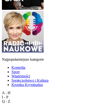
Najpopularniejsze kategorie
Komedia
Sport
Wiadomości
Społeczeństwo i Kultura
Kronika Kryminalna
A - H
I - P
Q - Z