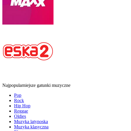
Najpopularniejsze gatunki muzyczne
Pop
Rock
Hip Hop
Reggae
Oldies
Muzyka latynoska
Muzyka klasyczna