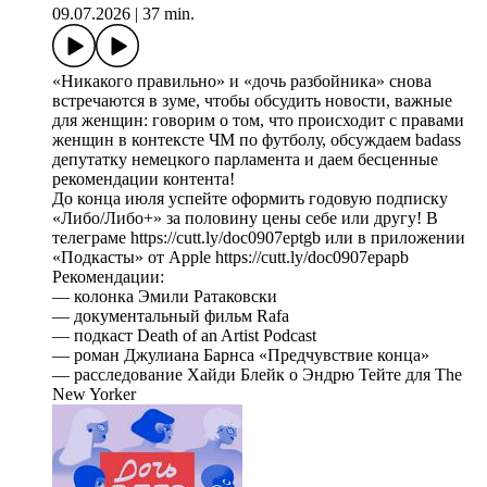
09.07.2026
|
37 min.
«Никакого правильно» и «дочь разбойника» снова
встречаются в зуме, чтобы обсудить новости, важные
для женщин: говорим о том, что происходит с правами
женщин в контексте ЧМ по футболу, обсуждаем badass
депутатку немецкого парламента и даем бесценные
рекомендации контента!
До конца июля успейте оформить годовую подписку
«Либо/Либо+» за половину цены себе или другу! В
телеграме https://cutt.ly/doc0907eptgb или в приложении
«Подкасты» от Apple https://cutt.ly/doc0907epapb
Рекомендации:
— колонка Эмили Ратаковски
— документальный фильм Rafa
— подкаст Death of an Artist Podcast
— роман Джулиана Барнса «Предчувствие конца»
— расследование Хайди Блейк о Эндрю Тейте для The
New Yorker