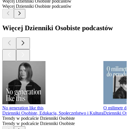
Więcej Dzienniki Osobiste podcastów
Więcej Dzienniki Osobiste podcastów
Więcej Dzienniki Osobiste podcastów
No generation like this
O milimetr do
Dzienniki Osobiste, Edukacja, Społeczeństwo i Kultura
Dzienniki Oso
Trendy w podcaście Dzienniki Osobiste
Trendy w podcaście Dzienniki Osobiste