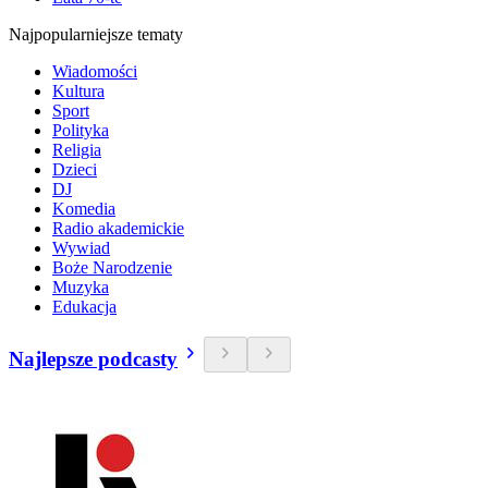
Najpopularniejsze tematy
Wiadomości
Kultura
Sport
Polityka
Religia
Dzieci
DJ
Komedia
Radio akademickie
Wywiad
Boże Narodzenie
Muzyka
Edukacja
Najlepsze podcasty