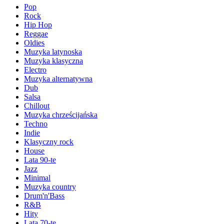
Pop
Rock
Hip Hop
Reggae
Oldies
Muzyka latynoska
Muzyka klasyczna
Electro
Muzyka alternatywna
Dub
Salsa
Chillout
Muzyka chrześcijańska
Techno
Indie
Klasyczny rock
House
Lata 90-te
Jazz
Minimal
Muzyka country
Drum'n'Bass
R&B
Hity
Lata 70-te