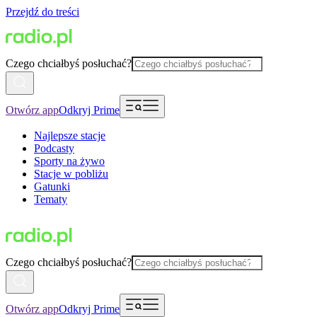
Przejdź do treści
Czego chciałbyś posłuchać?
Otwórz app
Odkryj Prime
Najlepsze stacje
Podcasty
Sporty na żywo
Stacje w pobliżu
Gatunki
Tematy
Czego chciałbyś posłuchać?
Otwórz app
Odkryj Prime