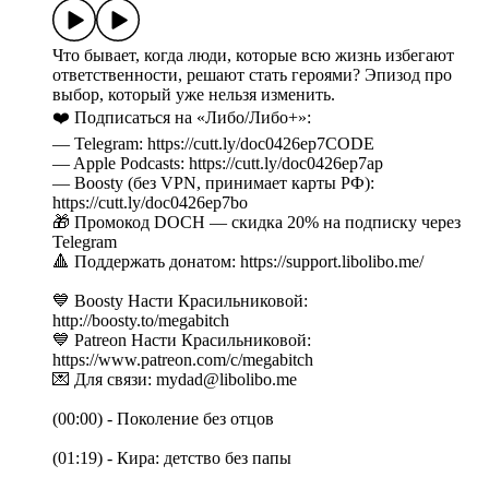
Что бывает, когда люди, которые всю жизнь избегают
ответственности, решают стать героями? Эпизод про
выбор, который уже нельзя изменить.
❤️ Подписаться на «Либо/Либо+»:
— Telegram: https://cutt.ly/doc0426ep7CODE
— Apple Podcasts: https://cutt.ly/doc0426ep7ap
— Boosty (без VPN, принимает карты РФ):
https://cutt.ly/doc0426ep7bo
🎁 Промокод DOCH — скидка 20% на подписку через
Telegram
🔺 Поддержать донатом: https://support.libolibo.me/
💙 Boosty Насти Красильниковой:
http://boosty.to/megabitch
💙 Patreon Насти Красильниковой:
https://www.patreon.com/c/megabitch
💌 Для связи: mydad@libolibo.me
(00:00) - Поколение без отцов
(01:19) - Кира: детство без папы