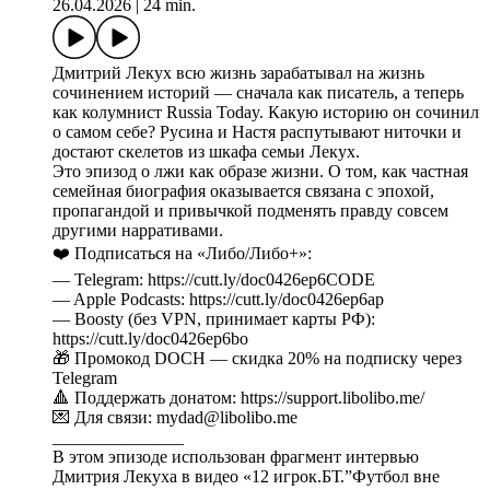
26.04.2026
|
24 min.
Дмитрий Лекух всю жизнь зарабатывал на жизнь
сочинением историй — сначала как писатель, а теперь
как колумнист Russia Today. Какую историю он сочинил
о самом себе? Русина и Настя распутывают ниточки и
достают скелетов из шкафа семьи Лекух.
Это эпизод о лжи как образе жизни. О том, как частная
семейная биография оказывается связана с эпохой,
пропагандой и привычкой подменять правду совсем
другими нарративами.
❤️ Подписаться на «Либо/Либо+»:
— Telegram: https://cutt.ly/doc0426ep6CODE
— Apple Podcasts: https://cutt.ly/doc0426ep6ap
— Boosty (без VPN, принимает карты РФ):
https://cutt.ly/doc0426ep6bo
🎁 Промокод DOCH — скидка 20% на подписку через
Telegram
🔺 Поддержать донатом: https://support.libolibo.me/
💌 Для связи: mydad@libolibo.me
_______________
В этом эпизоде использован фрагмент интервью
Дмитрия Лекуха в видео «12 игрок.БТ.”Футбол вне