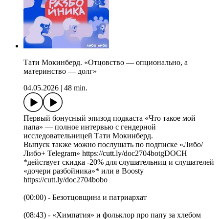
Тати Мокинберд. «Отцовство — опционально, а
материнство — долг»
04.05.2026
|
48 min.
Первый бонусный эпизод подкаста «Что такое мой
папа» — полное интервью с гендерной
исследовательницей Тати Мокинберд.
Выпуск также можно послушать по подписке «Либо/
Либо+ Telegram» https://cutt.ly/doc2704botgDOCH
*действует скидка -20% для слушательниц и слушателей
«дочери разбойника»* или в Boosty
https://cutt.ly/doc2704bobo
(00:00) - Безотцовщина и патриархат
(08:43) - «Химпатия» и фольклор про папу за хлебом