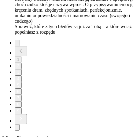
choć rzadko ktoś je nazywa wprost. O przypisywaniu emocji,
kręceniu dram, zbędnych spotkaniach, perfekcjonizmie,
unikaniu odpowiedzialności i marnowaniu czasu (swojego i
cudzego).
Sprawdź, które z tych błędów są już za Tobą – a które wciąż
popełniasz z rozpędu.
1
2
3
4
5
6
7
8
9