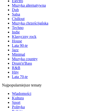
Electro
Muzyka alternatywna
Dub
Salsa
Chillout
Muzyka chrześcijańska
Techno
Indie
Klasyczny rock
House
Lata 90-te
Jazz
Minimal
Muzyka country
Drum'n'Bass
R&B
Hity
Lata 70-te
Najpopularniejsze tematy
Wiadomości
Kultura
Sport
Polityka