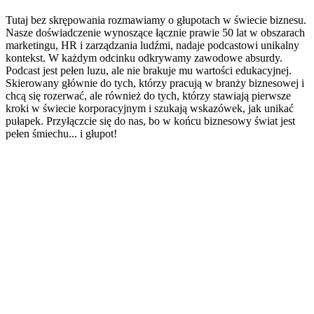
Tutaj bez skrępowania rozmawiamy o głupotach w świecie biznesu.
Nasze doświadczenie wynoszące łącznie prawie 50 lat w obszarach
marketingu, HR i zarządzania ludźmi, nadaje podcastowi unikalny
kontekst. W każdym odcinku odkrywamy zawodowe absurdy.
Podcast jest pełen luzu, ale nie brakuje mu wartości edukacyjnej.
Skierowany głównie do tych, którzy pracują w branży biznesowej i
chcą się rozerwać, ale również do tych, którzy stawiają pierwsze
kroki w świecie korporacyjnym i szukają wskazówek, jak unikać
pułapek. Przyłączcie się do nas, bo w końcu biznesowy świat jest
pełen śmiechu... i głupot!
Strona internetowa podcastu