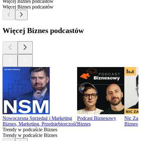
Więcej Biznes podcastów
Więcej Biznes podcastów
Więcej Biznes podcastów
Nowoczesna Sprzedaż i Marketing
Podcast Biznesowy
Nic Za
Biznes, Marketing, Przedsiębiorczość
Biznes
Biznes
Trendy w podcaście Biznes
Trendy w podcaście Biznes