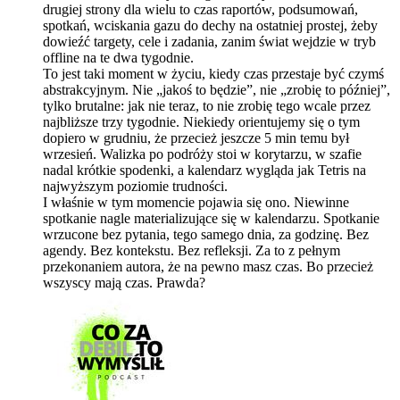
drugiej strony dla wielu to czas raportów, podsumowań,
spotkań, wciskania gazu do dechy na ostatniej prostej, żeby
dowieźć targety, cele i zadania, zanim świat wejdzie w tryb
offline na te dwa tygodnie.
To jest taki moment w życiu, kiedy czas przestaje być czymś
abstrakcyjnym. Nie „jakoś to będzie”, nie „zrobię to później”,
tylko brutalne: jak nie teraz, to nie zrobię tego wcale przez
najbliższe trzy tygodnie. Niekiedy orientujemy się o tym
dopiero w grudniu, że przecież jeszcze 5 min temu był
wrzesień. Walizka po podróży stoi w korytarzu, w szafie
nadal krótkie spodenki, a kalendarz wygląda jak Tetris na
najwyższym poziomie trudności.
I właśnie w tym momencie pojawia się ono. Niewinne
spotkanie nagle materializujące się w kalendarzu. Spotkanie
wrzucone bez pytania, tego samego dnia, za godzinę. Bez
agendy. Bez kontekstu. Bez refleksji. Za to z pełnym
przekonaniem autora, że na pewno masz czas. Bo przecież
wszyscy mają czas. Prawda?