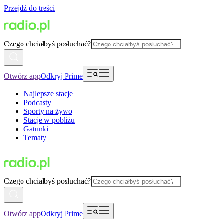
Przejdź do treści
Czego chciałbyś posłuchać?
Otwórz app
Odkryj Prime
Najlepsze stacje
Podcasty
Sporty na żywo
Stacje w pobliżu
Gatunki
Tematy
Czego chciałbyś posłuchać?
Otwórz app
Odkryj Prime