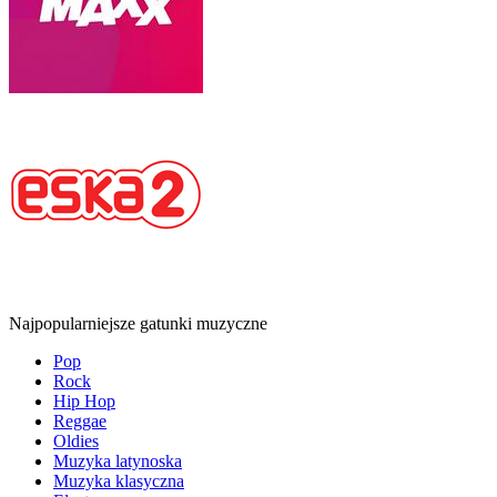
Najpopularniejsze gatunki muzyczne
Pop
Rock
Hip Hop
Reggae
Oldies
Muzyka latynoska
Muzyka klasyczna