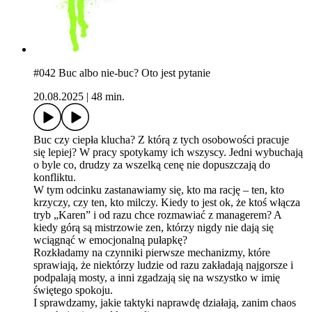
#042 Buc albo nie-buc? Oto jest pytanie
20.08.2025
|
48 min.
Buc czy ciepła klucha? Z którą z tych osobowości pracuje
się lepiej? W pracy spotykamy ich wszyscy. Jedni wybuchają
o byle co, drudzy za wszelką cenę nie dopuszczają do
konfliktu.
W tym odcinku zastanawiamy się, kto ma rację – ten, kto
krzyczy, czy ten, kto milczy. Kiedy to jest ok, że ktoś włącza
tryb „Karen” i od razu chce rozmawiać z managerem? A
kiedy górą są mistrzowie zen, którzy nigdy nie dają się
wciągnąć w emocjonalną pułapkę?
Rozkładamy na czynniki pierwsze mechanizmy, które
sprawiają, że niektórzy ludzie od razu zakładają najgorsze i
podpalają mosty, a inni zgadzają się na wszystko w imię
świętego spokoju.
I sprawdzamy, jakie taktyki naprawdę działają, zanim chaos