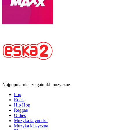
Najpopularniejsze gatunki muzyczne
Pop
Rock
Hip Hop
Reggae
Oldies
Muzyka latynoska
Muzyka klasyczna