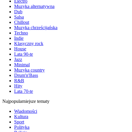
Electro
Muzyka alternatywna
Dub
Salsa
Chillout
Muzyka chrześcijańska
Techno
Indie
Klasyczny rock
House
Lata 90-te
Jazz
Minimal
Muzyka country
Drum'n'Bass
R&B
Hity
Lata 70-te
Najpopularniejsze tematy
Wiadomości
Kultura
Sport
Polityka