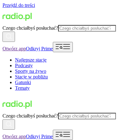
Przejdź do treści
Czego chciałbyś posłuchać?
Otwórz app
Odkryj Prime
Najlepsze stacje
Podcasty
Sporty na żywo
Stacje w pobliżu
Gatunki
Tematy
Czego chciałbyś posłuchać?
Otwórz app
Odkryj Prime