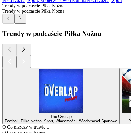
Piłka Nożna, Sport, Społeczeństwo i Kultura
Piłka Nożna, Sport
P
Trendy w podcaście Piłka Nożna
Trendy w podcaście Piłka Nożna
Trendy w podcaście Piłka Nożna
The Overlap
Football, Piłka Nożna, Sport, Wiadomości, Wiadomości Sportowe
Pi
O Co piszczy w trawie...
O Co piszczy w trawie...