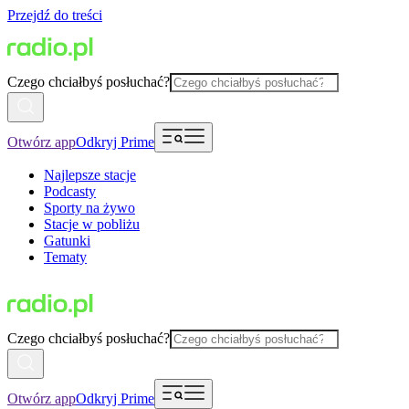
Przejdź do treści
Czego chciałbyś posłuchać?
Otwórz app
Odkryj Prime
Najlepsze stacje
Podcasty
Sporty na żywo
Stacje w pobliżu
Gatunki
Tematy
Czego chciałbyś posłuchać?
Otwórz app
Odkryj Prime