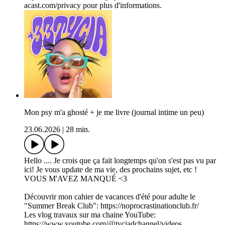
acast.com/privacy pour plus d'informations.
Mon psy m'a ghosté + je me livre (journal intime un peu)
23.06.2026
|
28 min.
Hello .... Je crois que ça fait longtemps qu'on s'est pas vu par
ici! Je vous update de ma vie, des prochains sujet, etc !
VOUS M'AVEZ MANQUÉ <3
Découvrir mon cahier de vacances d'été pour adulte le
"Summer Break Club": https://noprocrastinationclub.fr/
Les vlog travaux sur ma chaine YouTube:
https://www.youtube.com/@tyciadchannel/videos