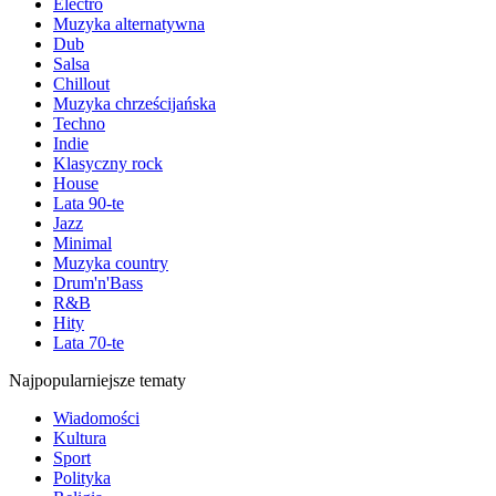
Electro
Muzyka alternatywna
Dub
Salsa
Chillout
Muzyka chrześcijańska
Techno
Indie
Klasyczny rock
House
Lata 90-te
Jazz
Minimal
Muzyka country
Drum'n'Bass
R&B
Hity
Lata 70-te
Najpopularniejsze tematy
Wiadomości
Kultura
Sport
Polityka