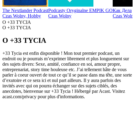
The Nextlander Podcast
Podcasty Oryginalne EMPIK GO
Как Дела
Czas Wolny, Hobby
Czas Wolny
Czas Wolny
O +33 TYCIA
O +33 TYCIA
O +33 TYCIA
+33 Tycia est enfin disponible ! Mon tout premier podcast, un
endroit ou je pourrais m’exprimer librement et plus longuement sur
des sujets divers: Sexe, amitié, confiance en soi, amour propre,
entreprenariat, story time houleuse etc. J’ai tellement hâte de vous
parler à coeur ouvert de tout ce qu’il se passe dans ma tête, une sorte
d’exutoire et ce sera ici et nul part ailleurs. Il y aura parfois des
invités avec qui on pourra échanger sur des sujets ciblés, des
anecdotes, bienvenue sur +33 Tycia ! Hébergé par Acast. Visitez
acast.com/privacy pour plus d'informations.
Strona internetowa podcastu