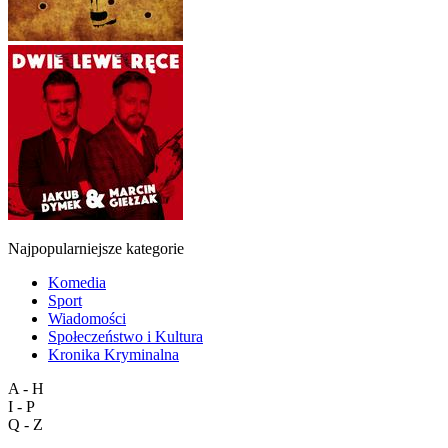
Najpopularniejsze kategorie
Komedia
Sport
Wiadomości
Społeczeństwo i Kultura
Kronika Kryminalna
A - H
I - P
Q - Z