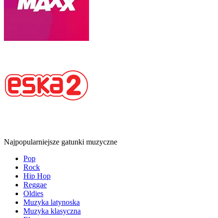
Najpopularniejsze gatunki muzyczne
Pop
Rock
Hip Hop
Reggae
Oldies
Muzyka latynoska
Muzyka klasyczna