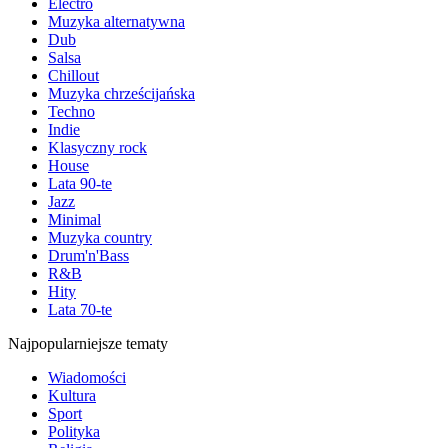
Electro
Muzyka alternatywna
Dub
Salsa
Chillout
Muzyka chrześcijańska
Techno
Indie
Klasyczny rock
House
Lata 90-te
Jazz
Minimal
Muzyka country
Drum'n'Bass
R&B
Hity
Lata 70-te
Najpopularniejsze tematy
Wiadomości
Kultura
Sport
Polityka