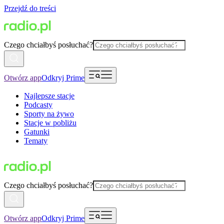
Przejdź do treści
Czego chciałbyś posłuchać?
Otwórz app
Odkryj Prime
Najlepsze stacje
Podcasty
Sporty na żywo
Stacje w pobliżu
Gatunki
Tematy
Czego chciałbyś posłuchać?
Otwórz app
Odkryj Prime