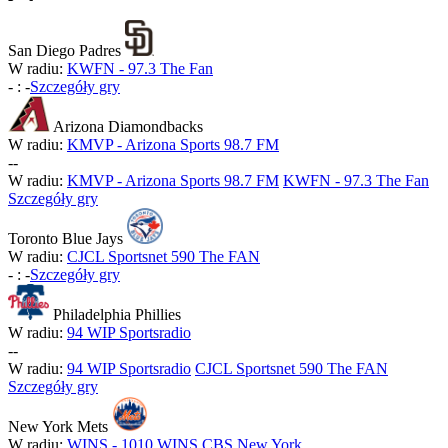
San Diego Padres
W radiu:
KWFN - 97.3 The Fan
-
:
-
Szczegóły gry
Arizona Diamondbacks
W radiu:
KMVP - Arizona Sports 98.7 FM
-
-
W radiu:
KMVP - Arizona Sports 98.7 FM
KWFN - 97.3 The Fan
Szczegóły gry
Toronto Blue Jays
W radiu:
CJCL Sportsnet 590 The FAN
-
:
-
Szczegóły gry
Philadelphia Phillies
W radiu:
94 WIP Sportsradio
-
-
W radiu:
94 WIP Sportsradio
CJCL Sportsnet 590 The FAN
Szczegóły gry
New York Mets
W radiu:
WINS - 1010 WINS CBS New York