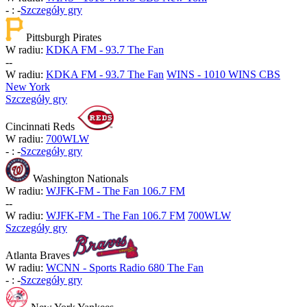
-
:
-
Szczegóły gry
Pittsburgh Pirates
W radiu:
KDKA FM - 93.7 The Fan
-
-
W radiu:
KDKA FM - 93.7 The Fan
WINS - 1010 WINS CBS
New York
Szczegóły gry
Cincinnati Reds
W radiu:
700WLW
-
:
-
Szczegóły gry
Washington Nationals
W radiu:
WJFK-FM - The Fan 106.7 FM
-
-
W radiu:
WJFK-FM - The Fan 106.7 FM
700WLW
Szczegóły gry
Atlanta Braves
W radiu:
WCNN - Sports Radio 680 The Fan
-
:
-
Szczegóły gry