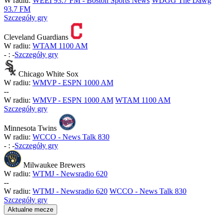
W radiu:
WEEI 93.7 FM - Boston Sports News
WDGG The Dawg
93.7 FM
Szczegóły gry
Cleveland Guardians
W radiu:
WTAM 1100 AM
-
:
-
Szczegóły gry
Chicago White Sox
W radiu:
WMVP - ESPN 1000 AM
-
-
W radiu:
WMVP - ESPN 1000 AM
WTAM 1100 AM
Szczegóły gry
Minnesota Twins
W radiu:
WCCO - News Talk 830
-
:
-
Szczegóły gry
Milwaukee Brewers
W radiu:
WTMJ - Newsradio 620
-
-
W radiu:
WTMJ - Newsradio 620
WCCO - News Talk 830
Szczegóły gry
Aktualne mecze