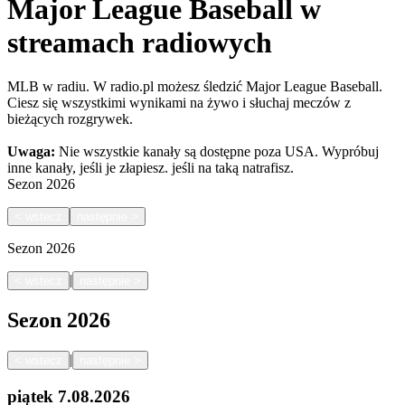
Major League Baseball w
streamach radiowych
MLB w radiu. W radio.pl możesz śledzić Major League Baseball.
Ciesz się wszystkimi wynikami na żywo i słuchaj meczów z
bieżących rozgrywek.
Uwaga:
Nie wszystkie kanały są dostępne poza USA. Wypróbuj
inne kanały, jeśli je złapiesz.
jeśli na taką natrafisz.
Sezon
2026
<
wstecz
następnie
>
Sezon
2026
|
<
wstecz
następnie
>
Sezon
2026
|
<
wstecz
następnie
>
piątek
7.08.2026