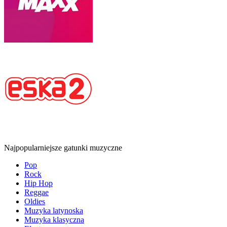
Najpopularniejsze gatunki muzyczne
Pop
Rock
Hip Hop
Reggae
Oldies
Muzyka latynoska
Muzyka klasyczna