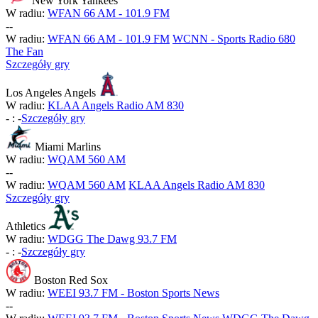
New York Yankees
W radiu:
WFAN 66 AM - 101.9 FM
-
-
W radiu:
WFAN 66 AM - 101.9 FM
WCNN - Sports Radio 680
The Fan
Szczegóły gry
Los Angeles Angels
W radiu:
KLAA Angels Radio AM 830
-
:
-
Szczegóły gry
Miami Marlins
W radiu:
WQAM 560 AM
-
-
W radiu:
WQAM 560 AM
KLAA Angels Radio AM 830
Szczegóły gry
Athletics
W radiu:
WDGG The Dawg 93.7 FM
-
:
-
Szczegóły gry
Boston Red Sox
W radiu:
WEEI 93.7 FM - Boston Sports News
-
-