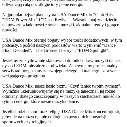
odtwarzają całą noc długie tory pełne energii.
Najpopularniejsze playlisty na USA Dance Mix to "Club Hits",
"EDM Power Mix" i "Disco Revival". Właśnie tutaj znajdziecie
najnowsze wiadomości z świata muzyki, aktualne trendy i gorące
nowości.
USA Dance Mix oferuje bogaty wybór treści dodatkowych, w tym
podcasty. Spośród naszych podcastów warto wymienić "Dance
Floor Decoded", "The Groove Theory" i "EDM Spotlight".
Jesteśmy zdecydowanie skierowani do miłośników muzyki dance,
dysco i EDM, niezależnie od wieku. Zapewniamy profesjonalny
serwis radiowy, znany ze swojego ciętego, aktualnego i zawsze
wciągającego programu.
USA Dance Mix, nasze hasło brzmi "Czyń taniec twoim rytmem".
Wyraźnie ukierunkowujemy się na muzykę taneczną i jej różne
odmiany, dlatego zaszczepiamy w naszych słuchaczach miłość do
rytmu i energii, które niesie muzyka dance.
Jeżeli chodzi o sport oraz religię, USA Dance Mix koncentruje się
głównie na muzyce, i nie emituje bezpośrednich transmisji
sportowych czy religijnych.