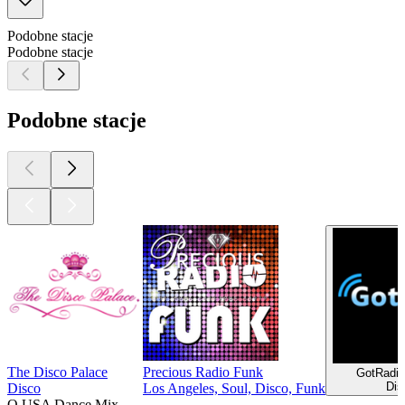
Podobne stacje
Podobne stacje
Podobne stacje
The Disco Palace
Precious Radio Funk
GotRadio
Dis
Disco
Los Angeles, Soul, Disco, Funk
O USA Dance Mix