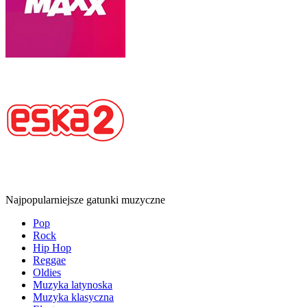
Najpopularniejsze gatunki muzyczne
Pop
Rock
Hip Hop
Reggae
Oldies
Muzyka latynoska
Muzyka klasyczna