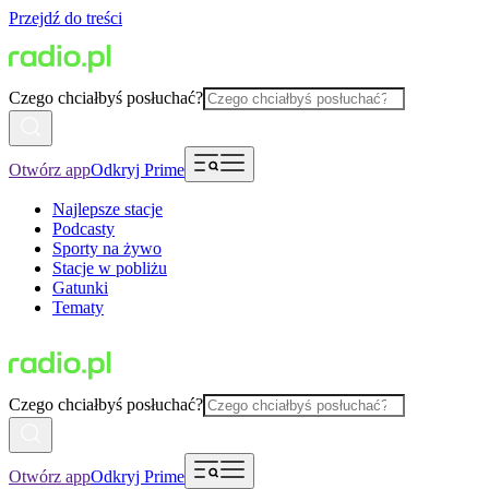
Przejdź do treści
Czego chciałbyś posłuchać?
Otwórz app
Odkryj Prime
Najlepsze stacje
Podcasty
Sporty na żywo
Stacje w pobliżu
Gatunki
Tematy
Czego chciałbyś posłuchać?
Otwórz app
Odkryj Prime