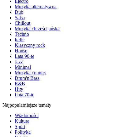
Electro
Muzyka alternatywna
Dub
Salsa
Chillout
Muzyka chrześcijańska
Techno
Indie
Klasyczny rock
House
Lata 90-te
Jazz
Minimal
Muzyka country
Drum'n'Bass
R&B
Hity
Lata 70-te
Najpopularniejsze tematy
Wiadomości
Kultura
Sport
Polityka