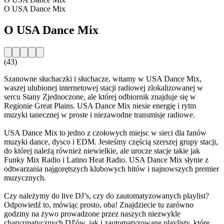
O USA Dance Mix
O USA Dance Mix
(43)
Szanowne słuchaczki i słuchacze, witamy w USA Dance Mix,
waszej ulubionej internetowej stacji radiowej zlokalizowanej w
sercu Stany Zjednoczone, ale której odbiornik znajduje się w
Regionie Great Plains. USA Dance Mix niesie energię i rytm
muzyki tanecznej w proste i niezawodne transmisje radiowe.
USA Dance Mix to jedno z czołowych miejsc w sieci dla fanów
muzyki dance, dysco i EDM. Jesteśmy częścią szerszej grupy stacji,
do której należą również niewielkie, ale urocze stacje takie jak
Funky Mix Radio i Latino Heat Radio. USA Dance Mix słynie z
odtwarzania najgorętszych klubowych hitów i najnowszych premier
muzycznych.
Czy należymy do live DJ’s, czy do zautomatyzowanych playlist?
Odpowiedź to, mówiąc prosto, oba! Znajdziecie tu zarówno
godziny na żywo prowadzone przez naszych niezwykle
charyzmatycznych DJ'ów, jak i zautomatyzowane playlisty, które