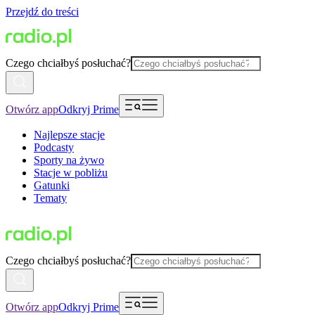
Przejdź do treści
Czego chciałbyś posłuchać?
Otwórz app
Odkryj Prime
Najlepsze stacje
Podcasty
Sporty na żywo
Stacje w pobliżu
Gatunki
Tematy
Czego chciałbyś posłuchać?
Otwórz app
Odkryj Prime