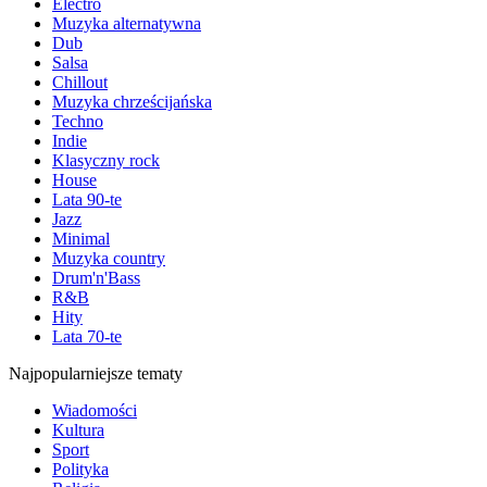
Electro
Muzyka alternatywna
Dub
Salsa
Chillout
Muzyka chrześcijańska
Techno
Indie
Klasyczny rock
House
Lata 90-te
Jazz
Minimal
Muzyka country
Drum'n'Bass
R&B
Hity
Lata 70-te
Najpopularniejsze tematy
Wiadomości
Kultura
Sport
Polityka