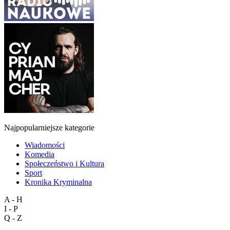
Najpopularniejsze kategorie
Wiadomości
Komedia
Społeczeństwo i Kultura
Sport
Kronika Kryminalna
A - H
I - P
Q - Z