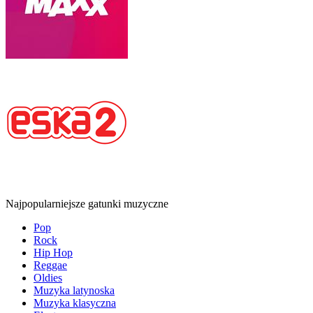
Najpopularniejsze gatunki muzyczne
Pop
Rock
Hip Hop
Reggae
Oldies
Muzyka latynoska
Muzyka klasyczna