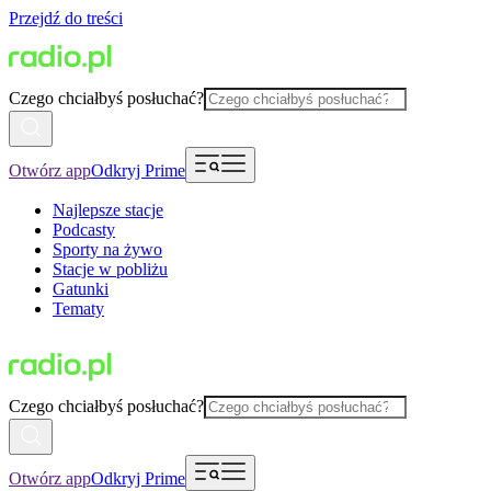
Przejdź do treści
Czego chciałbyś posłuchać?
Otwórz app
Odkryj Prime
Najlepsze stacje
Podcasty
Sporty na żywo
Stacje w pobliżu
Gatunki
Tematy
Czego chciałbyś posłuchać?
Otwórz app
Odkryj Prime