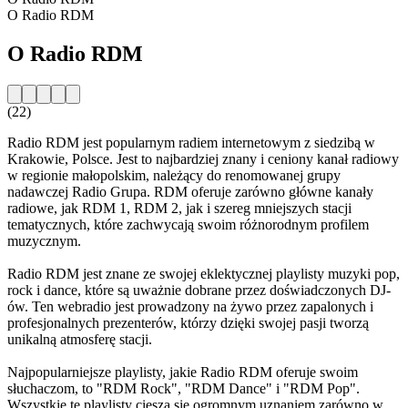
O Radio RDM
O Radio RDM
(22)
Radio RDM jest popularnym radiem internetowym z siedzibą w
Krakowie, Polsce. Jest to najbardziej znany i ceniony kanał radiowy
w regionie małopolskim, należący do renomowanej grupy
nadawczej Radio Grupa. RDM oferuje zarówno główne kanały
radiowe, jak RDM 1, RDM 2, jak i szereg mniejszych stacji
tematycznych, które zachwycają swoim różnorodnym profilem
muzycznym.
Radio RDM jest znane ze swojej eklektycznej playlisty muzyki pop,
rock i dance, które są uważnie dobrane przez doświadczonych DJ-
ów. Ten webradio jest prowadzony na żywo przez zapalonych i
profesjonalnych prezenterów, którzy dzięki swojej pasji tworzą
unikalną atmosferę stacji.
Najpopularniejsze playlisty, jakie Radio RDM oferuje swoim
słuchaczom, to "RDM Rock", "RDM Dance" i "RDM Pop".
Wszystkie te playlisty cieszą się ogromnym uznaniem zarówno w