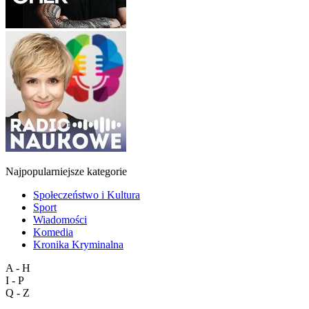
Najpopularniejsze kategorie
Społeczeństwo i Kultura
Sport
Wiadomości
Komedia
Kronika Kryminalna
A - H
I - P
Q - Z