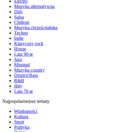
Electro
Muzyka alternatywna
Dub
Salsa
Chillout
Muzyka chrześcijańska
Techno
Indie
Klasyczny rock
House
Lata 90-te
Jazz
Minimal
Muzyka country
Drum'n'Bass
R&B
Hity
Lata 70-te
Najpopularniejsze tematy
Wiadomości
Kultura
Sport
Polityka