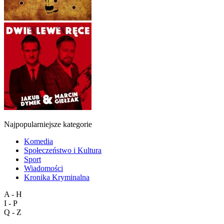
Najpopularniejsze kategorie
Komedia
Społeczeństwo i Kultura
Sport
Wiadomości
Kronika Kryminalna
A - H
I - P
Q - Z