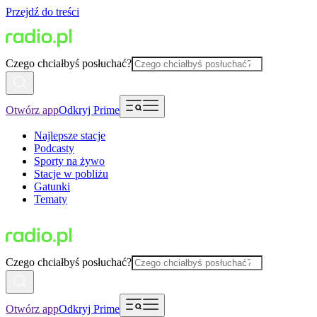
Przejdź do treści
Czego chciałbyś posłuchać?
Otwórz app
Odkryj Prime
Najlepsze stacje
Podcasty
Sporty na żywo
Stacje w pobliżu
Gatunki
Tematy
Czego chciałbyś posłuchać?
Otwórz app
Odkryj Prime