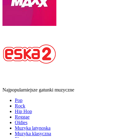
Najpopularniejsze gatunki muzyczne
Pop
Rock
Hip Hop
Reggae
Oldies
Muzyka latynoska
Muzyka klasyczna