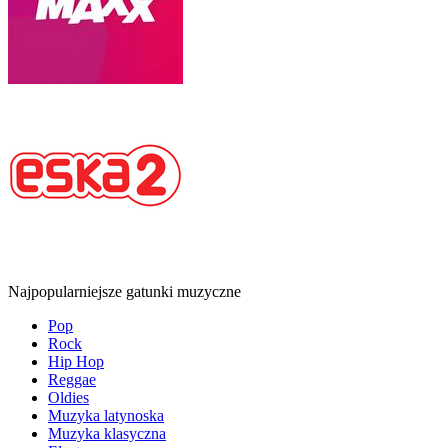
Najpopularniejsze gatunki muzyczne
Pop
Rock
Hip Hop
Reggae
Oldies
Muzyka latynoska
Muzyka klasyczna