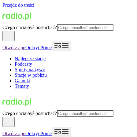
Przejdź do treści
Czego chciałbyś posłuchać?
Otwórz app
Odkryj Prime
Najlepsze stacje
Podcasty
Sporty na żywo
Stacje w pobliżu
Gatunki
Tematy
Czego chciałbyś posłuchać?
Otwórz app
Odkryj Prime