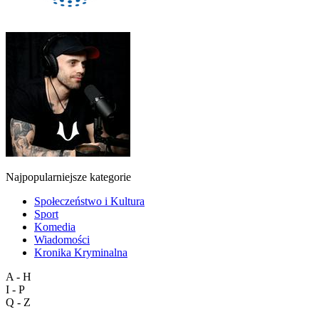
Najpopularniejsze kategorie
Społeczeństwo i Kultura
Sport
Komedia
Wiadomości
Kronika Kryminalna
A - H
I - P
Q - Z