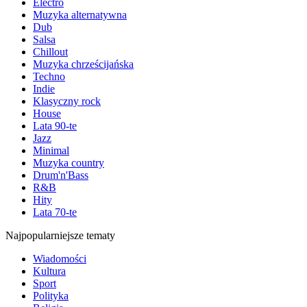
Electro
Muzyka alternatywna
Dub
Salsa
Chillout
Muzyka chrześcijańska
Techno
Indie
Klasyczny rock
House
Lata 90-te
Jazz
Minimal
Muzyka country
Drum'n'Bass
R&B
Hity
Lata 70-te
Najpopularniejsze tematy
Wiadomości
Kultura
Sport
Polityka