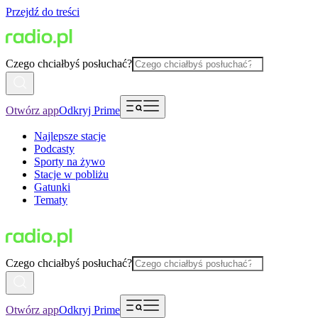
Przejdź do treści
Czego chciałbyś posłuchać?
Otwórz app
Odkryj Prime
Najlepsze stacje
Podcasty
Sporty na żywo
Stacje w pobliżu
Gatunki
Tematy
Czego chciałbyś posłuchać?
Otwórz app
Odkryj Prime