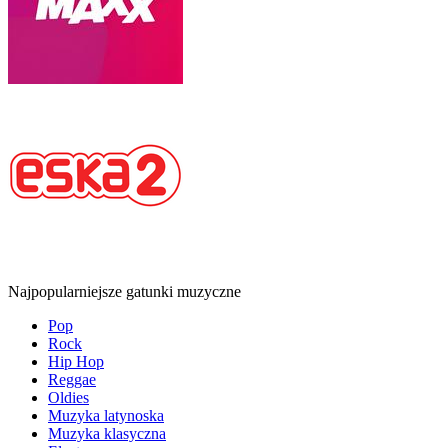
Najpopularniejsze gatunki muzyczne
Pop
Rock
Hip Hop
Reggae
Oldies
Muzyka latynoska
Muzyka klasyczna