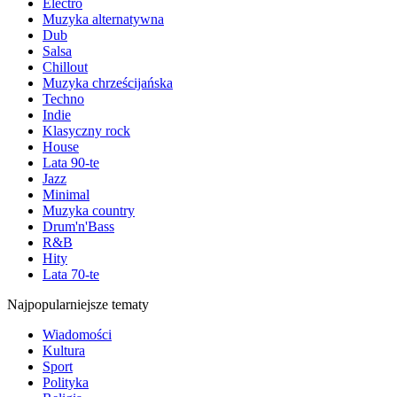
Electro
Muzyka alternatywna
Dub
Salsa
Chillout
Muzyka chrześcijańska
Techno
Indie
Klasyczny rock
House
Lata 90-te
Jazz
Minimal
Muzyka country
Drum'n'Bass
R&B
Hity
Lata 70-te
Najpopularniejsze tematy
Wiadomości
Kultura
Sport
Polityka