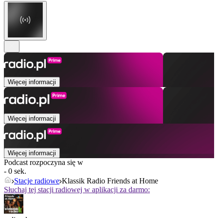
Więcej informacji
Więcej informacji
Więcej informacji
Podcast rozpoczyna się w
- 0 sek.
Stacje radiowe
Klassik Radio Friends at Home
Słuchaj tej stacji radiowej w aplikacji za darmo: