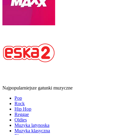
Najpopularniejsze gatunki muzyczne
Pop
Rock
Hip Hop
Reggae
Oldies
Muzyka latynoska
Muzyka klasyczna