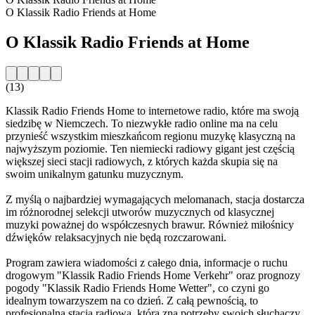
O Klassik Radio Friends at Home
O Klassik Radio Friends at Home
(13)
Klassik Radio Friends Home to internetowe radio, które ma swoją
siedzibę w Niemczech. To niezwykłe radio online ma na celu
przynieść wszystkim mieszkańcom regionu muzykę klasyczną na
najwyższym poziomie. Ten niemiecki radiowy gigant jest częścią
większej sieci stacji radiowych, z których każda skupia się na
swoim unikalnym gatunku muzycznym.
Z myślą o najbardziej wymagających melomanach, stacja dostarcza
im różnorodnej selekcji utworów muzycznych od klasycznej
muzyki poważnej do współczesnych brawur. Również miłośnicy
dźwięków relaksacyjnych nie będą rozczarowani.
Program zawiera wiadomości z całego dnia, informacje o ruchu
drogowym "Klassik Radio Friends Home Verkehr" oraz prognozy
pogody "Klassik Radio Friends Home Wetter", co czyni go
idealnym towarzyszem na co dzień. Z całą pewnością, to
profesjonalna stacja radiowa, która zna potrzeby swoich słuchaczy.