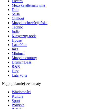
Electro
Muzyka alternatywna
Dub
Salsa
Chillout
Muzyka chrześcijańska
Techno
Indie
Klasyczny rock
House
Lata 90-te
Jazz
Minimal
Muzyka country
Drum'n'Bass
R&B
Hity
Lata 70-te
Najpopularniejsze tematy
Wiadomości
Kultura
Sport
Polityka