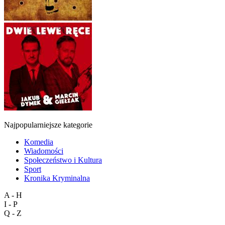
Najpopularniejsze kategorie
Komedia
Wiadomości
Społeczeństwo i Kultura
Sport
Kronika Kryminalna
A - H
I - P
Q - Z