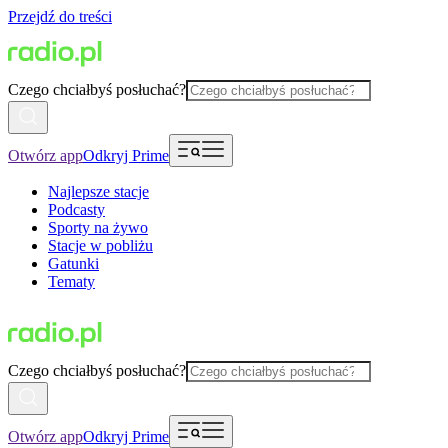
Przejdź do treści
Czego chciałbyś posłuchać?
Otwórz app
Odkryj Prime
Najlepsze stacje
Podcasty
Sporty na żywo
Stacje w pobliżu
Gatunki
Tematy
Czego chciałbyś posłuchać?
Otwórz app
Odkryj Prime