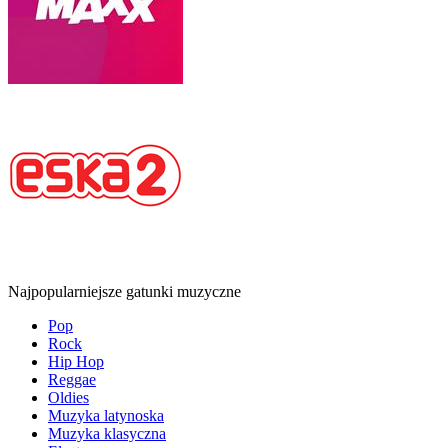
Najpopularniejsze gatunki muzyczne
Pop
Rock
Hip Hop
Reggae
Oldies
Muzyka latynoska
Muzyka klasyczna