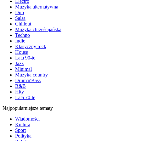
Electro
Muzyka alternatywna
Dub
Salsa
Chillout
Muzyka chrześcijańska
Techno
Indie
Klasyczny rock
House
Lata 90-te
Jazz
Minimal
Muzyka country
Drum'n'Bass
R&B
Hity
Lata 70-te
Najpopularniejsze tematy
Wiadomości
Kultura
Sport
Polityka