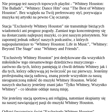
Nie przegap też naszych topowych playlist - "Whitney Houston:
The Ballads", "Whitney: Dance Hits" oraz "The Best of Whitney
Houston". Bez względu na Twój preferowany styl, porywająca
muzyka tej artystki na pewno Cię oczaruje.
Stacja "Exclusively Whitney Houston" nie transmituje bieżących
wiadomości ani prognoz pogody. Zamiast tego koncentrujemy się
na dostarczaniu najlepszej muzyki, co jest naszym priorytetem. Nie
zapomnij jednak odkryć naszych podcastów, z których
najpopularniejsze to "Whitney Houston: Life in Music", "Whitney:
Beyond The Stage" oraz "Whitney and Friends".
"Exclusively Whitney Houston" jest dedykowane dla wszystkich
miłośników tego niesamowitego dziedzictwa muzycznego -
zarówno dla tych, którzy pamiętają iż chwili debiutu Whitney jak i
dla tych, którzy odkrywają jej twórczość po raz pierwszy. Jesteśmy
profesjonalną stacją radiową, znaną przede wszystkim za naszą
nieograniczoną miłość do muzyki Whitney Houston. Wśród
naszych słuchaczy jesteśmy znani jako "Tylko Whitney, Wszystko
Whitney" - co idealnie oddaje naszą misję.
Nie jesteśmy stacją sportową ani religijną, natomiast skupiamy się
na naszej nawiązującej pasji do muzyki Whitney Houston.
Odkryj fascynujący świat "Exclusively Whitney Houston",