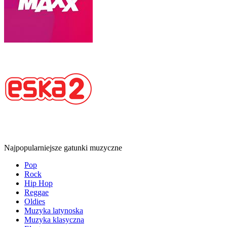
Najpopularniejsze gatunki muzyczne
Pop
Rock
Hip Hop
Reggae
Oldies
Muzyka latynoska
Muzyka klasyczna