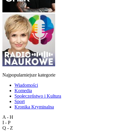
Najpopularniejsze kategorie
Wiadomości
Komedia
Społeczeństwo i Kultura
Sport
Kronika Kryminalna
A - H
I - P
Q - Z