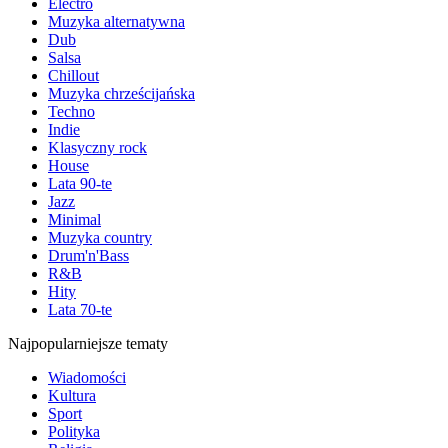
Electro
Muzyka alternatywna
Dub
Salsa
Chillout
Muzyka chrześcijańska
Techno
Indie
Klasyczny rock
House
Lata 90-te
Jazz
Minimal
Muzyka country
Drum'n'Bass
R&B
Hity
Lata 70-te
Najpopularniejsze tematy
Wiadomości
Kultura
Sport
Polityka