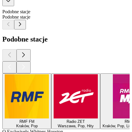
Podobne stacje
Podobne stacje
Podobne stacje
RMF FM
Radio ZET
RM
Kraków, Pop
Warszawa, Pop, Hity
Kraków, Pop, Lis
O Exclusively Whitney Houston