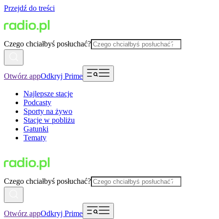
Przejdź do treści
Czego chciałbyś posłuchać?
Otwórz app
Odkryj Prime
Najlepsze stacje
Podcasty
Sporty na żywo
Stacje w pobliżu
Gatunki
Tematy
Czego chciałbyś posłuchać?
Otwórz app
Odkryj Prime