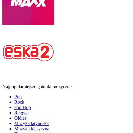
Najpopularniejsze gatunki muzyczne
Pop
Rock
Hip Hop
Reggae
Oldies
Muzyka latynoska
Muzyka klasyczna