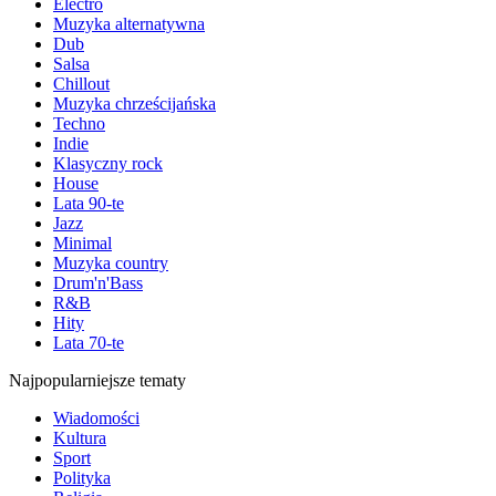
Electro
Muzyka alternatywna
Dub
Salsa
Chillout
Muzyka chrześcijańska
Techno
Indie
Klasyczny rock
House
Lata 90-te
Jazz
Minimal
Muzyka country
Drum'n'Bass
R&B
Hity
Lata 70-te
Najpopularniejsze tematy
Wiadomości
Kultura
Sport
Polityka