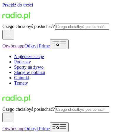
Przejdź do treści
Czego chciałbyś posłuchać?
Otwórz app
Odkryj Prime
Najlepsze stacje
Podcasty
Sporty na żywo
Stacje w pobliżu
Gatunki
Tematy
Czego chciałbyś posłuchać?
Otwórz app
Odkryj Prime