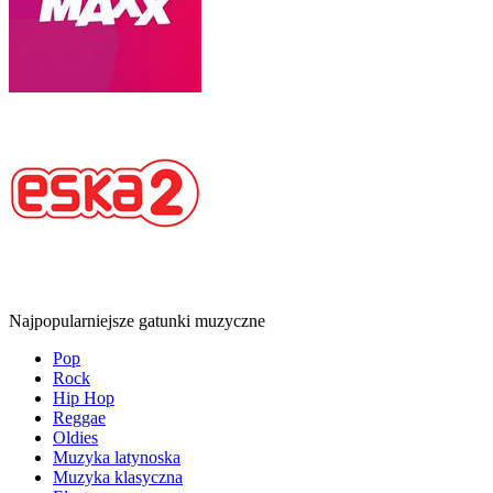
Najpopularniejsze gatunki muzyczne
Pop
Rock
Hip Hop
Reggae
Oldies
Muzyka latynoska
Muzyka klasyczna