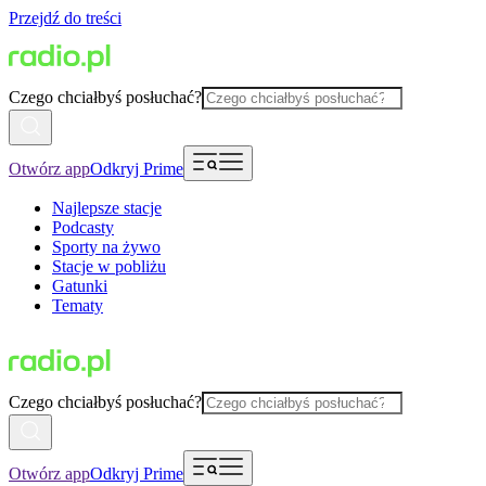
Przejdź do treści
Czego chciałbyś posłuchać?
Otwórz app
Odkryj Prime
Najlepsze stacje
Podcasty
Sporty na żywo
Stacje w pobliżu
Gatunki
Tematy
Czego chciałbyś posłuchać?
Otwórz app
Odkryj Prime