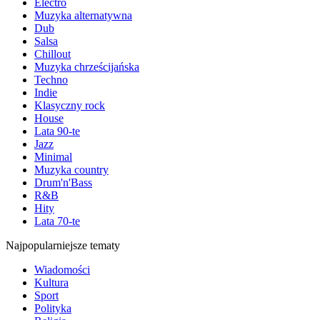
Electro
Muzyka alternatywna
Dub
Salsa
Chillout
Muzyka chrześcijańska
Techno
Indie
Klasyczny rock
House
Lata 90-te
Jazz
Minimal
Muzyka country
Drum'n'Bass
R&B
Hity
Lata 70-te
Najpopularniejsze tematy
Wiadomości
Kultura
Sport
Polityka