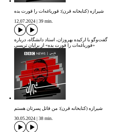
شیرازه (کتابخانه قرن): قورباغه‌ات را قورت بده
12.07.2024
|
39 min.
گفت‌وگو با ارکیده بهروزان، استاد دانشگاه، درباره
«قورباغه‌ات را قورت بده» از برایان تریسی
شیرازه (کتابخانه قرن): من قاتل پسرتان هستم
30.05.2024
|
38 min.