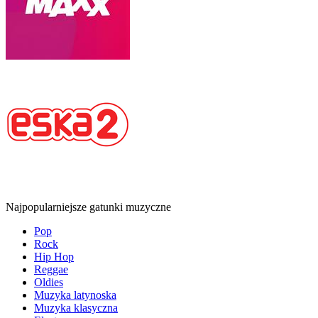
Najpopularniejsze gatunki muzyczne
Pop
Rock
Hip Hop
Reggae
Oldies
Muzyka latynoska
Muzyka klasyczna