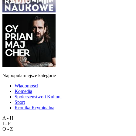
Najpopularniejsze kategorie
Wiadomości
Komedia
Społeczeństwo i Kultura
Sport
Kronika Kryminalna
A - H
I - P
Q - Z