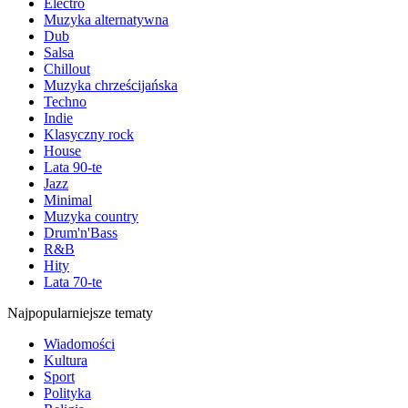
Electro
Muzyka alternatywna
Dub
Salsa
Chillout
Muzyka chrześcijańska
Techno
Indie
Klasyczny rock
House
Lata 90-te
Jazz
Minimal
Muzyka country
Drum'n'Bass
R&B
Hity
Lata 70-te
Najpopularniejsze tematy
Wiadomości
Kultura
Sport
Polityka