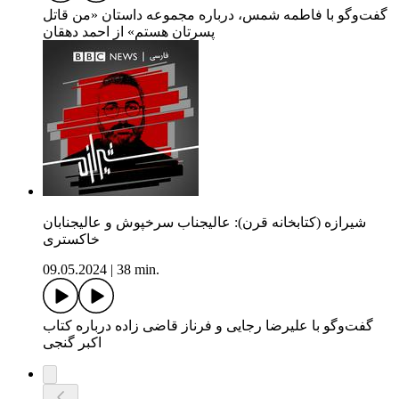
گفت‌وگو با فاطمه شمس، درباره مجموعه داستان «من قاتل
پسرتان هستم» از احمد دهقان
شیرازه (کتابخانه قرن): عالیجناب سرخپوش و عالیجنابان
خاکستری
09.05.2024
|
38 min.
گفت‌وگو با علیرضا رجایی و فرناز قاضی زاده درباره کتاب
اکبر گنجی