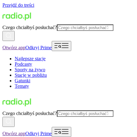
Przejdź do treści
Czego chciałbyś posłuchać?
Otwórz app
Odkryj Prime
Najlepsze stacje
Podcasty
Sporty na żywo
Stacje w pobliżu
Gatunki
Tematy
Czego chciałbyś posłuchać?
Otwórz app
Odkryj Prime