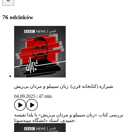
76 odcinków
شیرازه (کتابخانه قرن): زنان سیبیلو و مردان بی‌ریش
04.09.2025
|
47 min.
بررسی کتاب «زنان سیبیلو و مردان بی‌ریش» با یلدا نفیسه
حمیدی، استاد دانشگاه مینه‌سوتا.