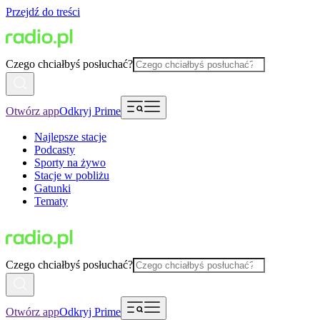
Przejdź do treści
Czego chciałbyś posłuchać?
Otwórz app
Odkryj Prime
Najlepsze stacje
Podcasty
Sporty na żywo
Stacje w pobliżu
Gatunki
Tematy
Czego chciałbyś posłuchać?
Otwórz app
Odkryj Prime