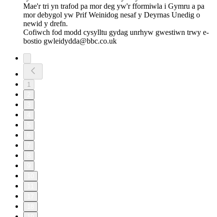
Mae'r tri yn trafod pa mor deg yw'r fformiwla i Gymru a pa
mor debygol yw Prif Weinidog nesaf y Deyrnas Unedig o
newid y drefn.
Cofiwch fod modd cysylltu gydag unrhyw gwestiwn trwy e-
bostio gwleidydda@bbc.co.uk
1
2
3
4
5
6
7
8
9
10
11
17
18
19