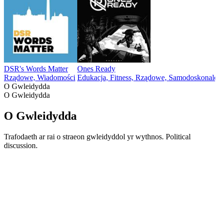
DSR's Words Matter
Ones Ready
Rządowe, Wiadomości
Edukacja, Fitness, Rządowe, Samodoskonaleni
O Gwleidydda
O Gwleidydda
O Gwleidydda
Trafodaeth ar rai o straeon gwleidyddol yr wythnos. Political
discussion.
Strona internetowa podcastu