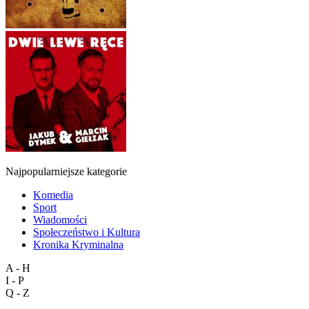
Najpopularniejsze kategorie
Komedia
Sport
Wiadomości
Społeczeństwo i Kultura
Kronika Kryminalna
A - H
I - P
Q - Z