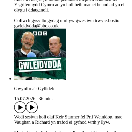
Ysgrifennydd Cymru ac yn holi beth mae ei benodiad yn ei
olygu i ddatganoli.
Cofiwch gysylltu gydag unrhyw gwestiwn trwy e-bostio
gwleidydda@bbc.co.uk
Gwynfor a'r Gyllideb
15.07.2026
|
36 min.
Wedi sesiwn holi olaf Keir Starmer fel Prif Weinidog, mae
Vaughan a Richard yn trafod ei gyfnod wrth y llyw.