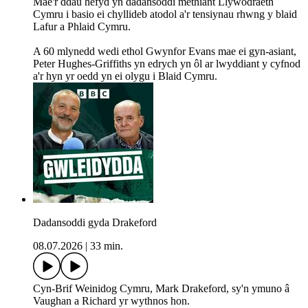
Mae'r ddau hefyd yn dadansoddi methiant Llywodraeth
Cymru i basio ei chyllideb atodol a'r tensiynau rhwng y blaid
Lafur a Phlaid Cymru.
A 60 mlynedd wedi ethol Gwynfor Evans mae ei gyn-asiant,
Peter Hughes-Griffiths yn edrych yn ôl ar lwyddiant y cyfnod
a'r hyn yr oedd yn ei olygu i Blaid Cymru.
Dadansoddi gyda Drakeford
08.07.2026
|
33 min.
Cyn-Brif Weinidog Cymru, Mark Drakeford, sy'n ymuno â
Vaughan a Richard yr wythnos hon.