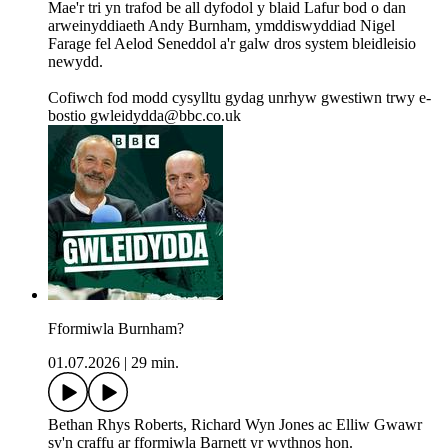
Mae'r tri yn trafod be all dyfodol y blaid Lafur bod o dan
arweinyddiaeth Andy Burnham, ymddiswyddiad Nigel
Farage fel Aelod Seneddol a'r galw dros system bleidleisio
newydd.
Cofiwch fod modd cysylltu gydag unrhyw gwestiwn trwy e-
bostio gwleidydda@bbc.co.uk
Fformiwla Burnham?
01.07.2026
|
29 min.
Bethan Rhys Roberts, Richard Wyn Jones ac Elliw Gwawr
sy'n craffu ar fformiwla Barnett yr wythnos hon.