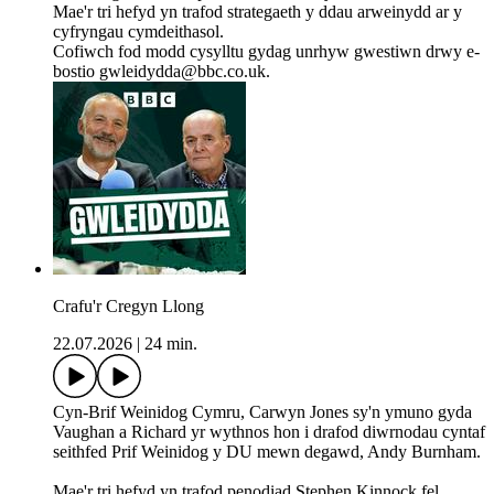
Mae'r tri hefyd yn trafod strategaeth y ddau arweinydd ar y
cyfryngau cymdeithasol.
Cofiwch fod modd cysylltu gydag unrhyw gwestiwn drwy e-
bostio gwleidydda@bbc.co.uk.
Crafu'r Cregyn Llong
22.07.2026
|
24 min.
Cyn-Brif Weinidog Cymru, Carwyn Jones sy'n ymuno gyda
Vaughan a Richard yr wythnos hon i drafod diwrnodau cyntaf
seithfed Prif Weinidog y DU mewn degawd, Andy Burnham.
Mae'r tri hefyd yn trafod penodiad Stephen Kinnock fel