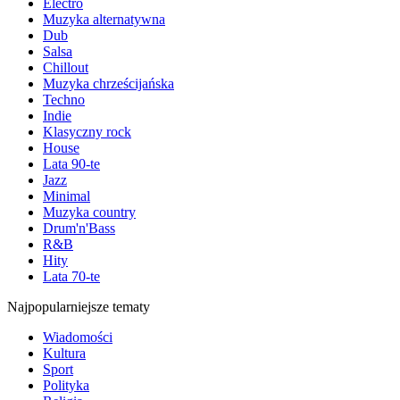
Electro
Muzyka alternatywna
Dub
Salsa
Chillout
Muzyka chrześcijańska
Techno
Indie
Klasyczny rock
House
Lata 90-te
Jazz
Minimal
Muzyka country
Drum'n'Bass
R&B
Hity
Lata 70-te
Najpopularniejsze tematy
Wiadomości
Kultura
Sport
Polityka