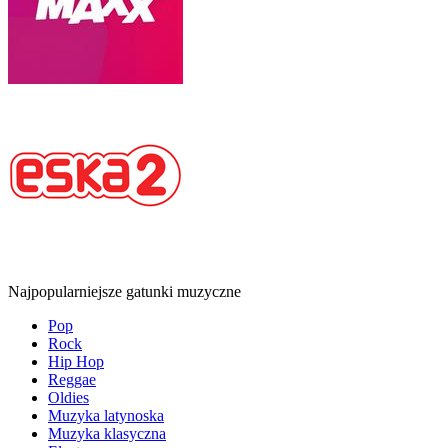
Najpopularniejsze gatunki muzyczne
Pop
Rock
Hip Hop
Reggae
Oldies
Muzyka latynoska
Muzyka klasyczna