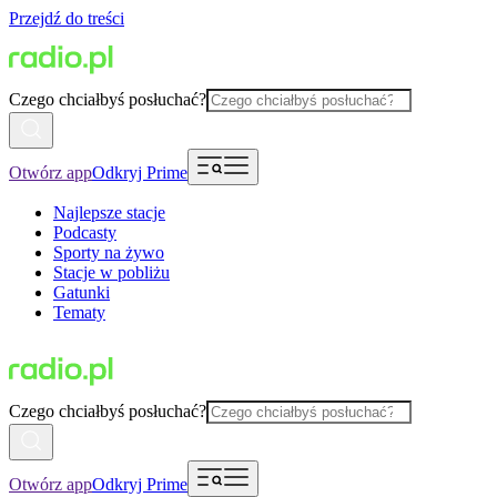
Przejdź do treści
Czego chciałbyś posłuchać?
Otwórz app
Odkryj Prime
Najlepsze stacje
Podcasty
Sporty na żywo
Stacje w pobliżu
Gatunki
Tematy
Czego chciałbyś posłuchać?
Otwórz app
Odkryj Prime