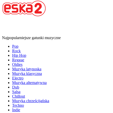
Najpopularniejsze gatunki muzyczne
Pop
Rock
Hip Hop
Reggae
Oldies
Muzyka latynoska
Muzyka klasyczna
Electro
Muzyka alternatywna
Dub
Salsa
Chillout
Muzyka chrześcijańska
Techno
Indie