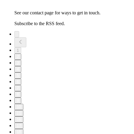
See our contact page for ways to get in touch.
Subscribe to the RSS feed.
1
2
3
4
5
6
7
8
9
10
11
16
17
18