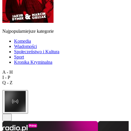
Najpopularniejsze kategorie
Komedia
Wiadomości
Społeczeństwo i Kultura
Sport
Kronika Kryminalna
A - H
I - P
Q - Z