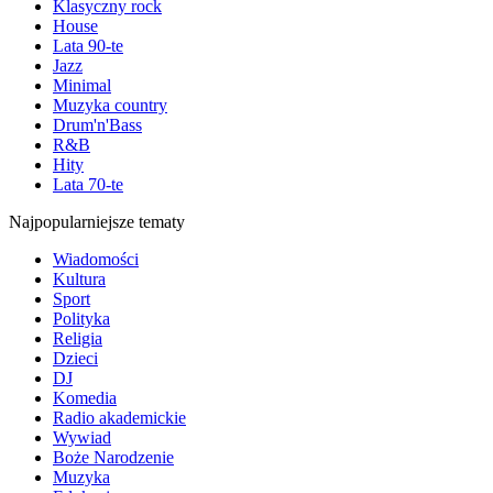
Klasyczny rock
House
Lata 90-te
Jazz
Minimal
Muzyka country
Drum'n'Bass
R&B
Hity
Lata 70-te
Najpopularniejsze tematy
Wiadomości
Kultura
Sport
Polityka
Religia
Dzieci
DJ
Komedia
Radio akademickie
Wywiad
Boże Narodzenie
Muzyka