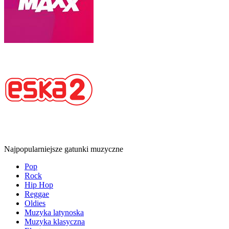
Najpopularniejsze gatunki muzyczne
Pop
Rock
Hip Hop
Reggae
Oldies
Muzyka latynoska
Muzyka klasyczna