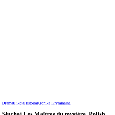
Dramat
Fikcja
Historia
Kronika Kryminalna
Słuchaj Les Maîtres du mystère, Polish