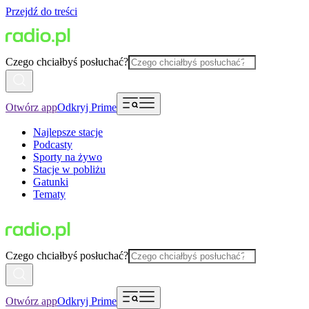
Przejdź do treści
Czego chciałbyś posłuchać?
Otwórz app
Odkryj Prime
Najlepsze stacje
Podcasty
Sporty na żywo
Stacje w pobliżu
Gatunki
Tematy
Czego chciałbyś posłuchać?
Otwórz app
Odkryj Prime