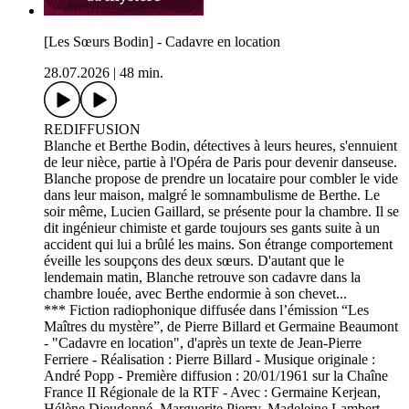
[Les Sœurs Bodin] - Cadavre en location
28.07.2026
|
48 min.
REDIFFUSION
Blanche et Berthe Bodin, détectives à leurs heures, s'ennuient
de leur nièce, partie à l'Opéra de Paris pour devenir danseuse.
Blanche propose de prendre un locataire pour combler le vide
dans leur maison, malgré le somnambulisme de Berthe. Le
soir même, Lucien Gaillard, se présente pour la chambre. Il se
dit ingénieur chimiste et garde toujours ses gants suite à un
accident qui lui a brûlé les mains. Son étrange comportement
éveille les soupçons des deux sœurs. D'autant que le
lendemain matin, Blanche retrouve son cadavre dans la
chambre louée, avec Berthe endormie à son chevet...
*** Fiction radiophonique diffusée dans l’émission “Les
Maîtres du mystère”, de Pierre Billard et Germaine Beaumont
- "Cadavre en location", d'après un texte de Jean-Pierre
Ferriere - Réalisation : Pierre Billard - Musique originale :
André Popp - Première diffusion : 20/01/1961 sur la Chaîne
France II Régionale de la RTF - Avec : Germaine Kerjean,
Hélène Dieudonné, Marguerite Pierry, Madeleine Lambert,