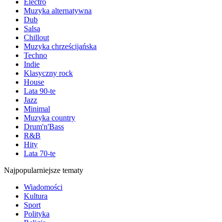
Electro
Muzyka alternatywna
Dub
Salsa
Chillout
Muzyka chrześcijańska
Techno
Indie
Klasyczny rock
House
Lata 90-te
Jazz
Minimal
Muzyka country
Drum'n'Bass
R&B
Hity
Lata 70-te
Najpopularniejsze tematy
Wiadomości
Kultura
Sport
Polityka