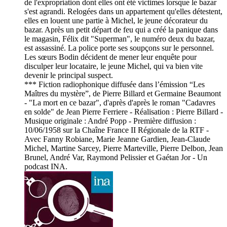
de l'expropriation dont elles ont été victimes lorsque le bazar
s'est agrandi. Relogées dans un appartement qu'elles détestent,
elles en louent une partie à Michel, le jeune décorateur du
bazar. Après un petit départ de feu qui a créé la panique dans
le magasin, Félix dit "Superman", le numéro deux du bazar,
est assassiné. La police porte ses soupçons sur le personnel.
Les sœurs Bodin décident de mener leur enquête pour
disculper leur locataire, le jeune Michel, qui va bien vite
devenir le principal suspect.
*** Fiction radiophonique diffusée dans l’émission “Les
Maîtres du mystère”, de Pierre Billard et Germaine Beaumont
- "La mort en ce bazar", d'après d'après le roman "Cadavres
en solde" de Jean Pierre Ferriere - Réalisation : Pierre Billard -
Musique originale : André Popp - Première diffusion :
10/06/1958 sur la Chaîne France II Régionale de la RTF -
Avec Fanny Robiane, Marie Jeanne Gardien, Jean-Claude
Michel, Martine Sarcey, Pierre Marteville, Pierre Delbon, Jean
Brunel, André Var, Raymond Pelissier et Gaétan Jor - Un
podcast INA.