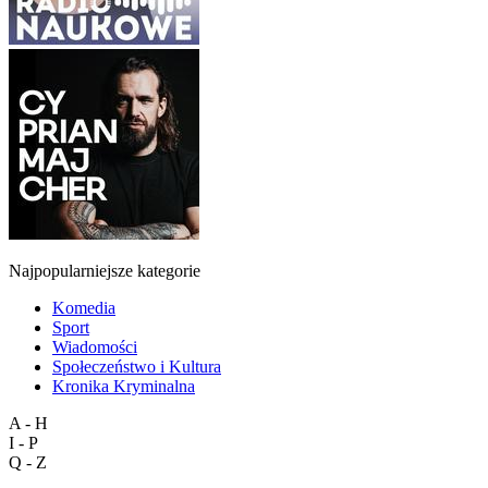
Najpopularniejsze kategorie
Komedia
Sport
Wiadomości
Społeczeństwo i Kultura
Kronika Kryminalna
A - H
I - P
Q - Z