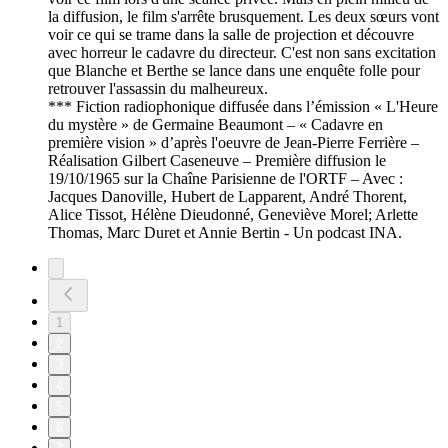
la diffusion, le film s'arrête brusquement. Les deux sœurs vont
voir ce qui se trame dans la salle de projection et découvre
avec horreur le cadavre du directeur. C'est non sans excitation
que Blanche et Berthe se lance dans une enquête folle pour
retrouver l'assassin du malheureux.
*** Fiction radiophonique diffusée dans l’émission « L'Heure
du mystère » de Germaine Beaumont – « Cadavre en
première vision » d’après l'oeuvre de Jean-Pierre Ferrière –
Réalisation Gilbert Caseneuve – Première diffusion le
19/10/1965 sur la Chaîne Parisienne de l'ORTF – Avec :
Jacques Danoville, Hubert de Lapparent, André Thorent,
Alice Tissot, Hélène Dieudonné, Geneviève Morel; Arlette
Thomas, Marc Duret et Annie Bertin - Un podcast INA.
1
2
3
4
5
6