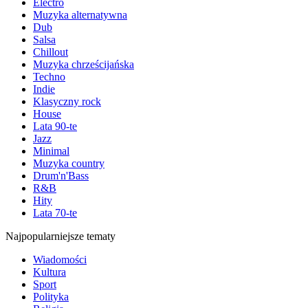
Electro
Muzyka alternatywna
Dub
Salsa
Chillout
Muzyka chrześcijańska
Techno
Indie
Klasyczny rock
House
Lata 90-te
Jazz
Minimal
Muzyka country
Drum'n'Bass
R&B
Hity
Lata 70-te
Najpopularniejsze tematy
Wiadomości
Kultura
Sport
Polityka