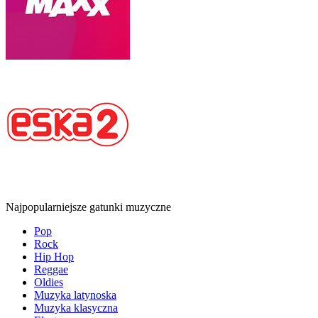
Najpopularniejsze gatunki muzyczne
Pop
Rock
Hip Hop
Reggae
Oldies
Muzyka latynoska
Muzyka klasyczna