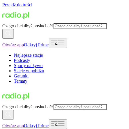
Przejdź do treści
Czego chciałbyś posłuchać?
Otwórz app
Odkryj Prime
Najlepsze stacje
Podcasty
Sporty na żywo
Stacje w pobliżu
Gatunki
Tematy
Czego chciałbyś posłuchać?
Otwórz app
Odkryj Prime