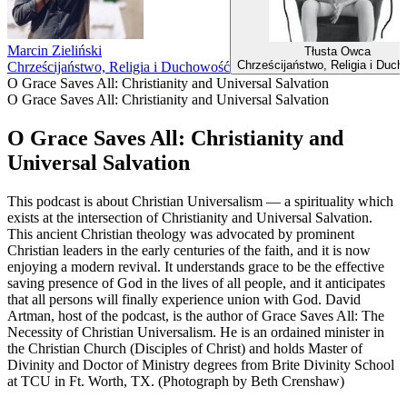
Marcin Zieliński
Tłusta Owca
Chrześcijaństwo, Religia i Duc
Chrześcijaństwo, Religia i Duchowość
O Grace Saves All: Christianity and Universal Salvation
O Grace Saves All: Christianity and Universal Salvation
O Grace Saves All: Christianity and
Universal Salvation
This podcast is about Christian Universalism — a spirituality which
exists at the intersection of Christianity and Universal Salvation.
This ancient Christian theology was advocated by prominent
Christian leaders in the early centuries of the faith, and it is now
enjoying a modern revival. It understands grace to be the effective
saving presence of God in the lives of all people, and it anticipates
that all persons will finally experience union with God. David
Artman, host of the podcast, is the author of Grace Saves All: The
Necessity of Christian Universalism. He is an ordained minister in
the Christian Church (Disciples of Christ) and holds Master of
Divinity and Doctor of Ministry degrees from Brite Divinity School
at TCU in Ft. Worth, TX. (Photograph by Beth Crenshaw)
Strona internetowa podcastu