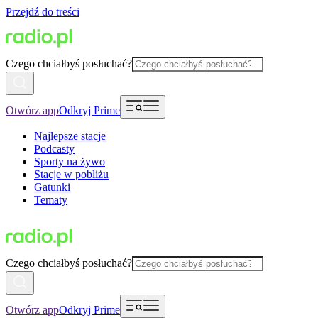
Przejdź do treści
Czego chciałbyś posłuchać?
Otwórz app
Odkryj Prime
Najlepsze stacje
Podcasty
Sporty na żywo
Stacje w pobliżu
Gatunki
Tematy
Czego chciałbyś posłuchać?
Otwórz app
Odkryj Prime