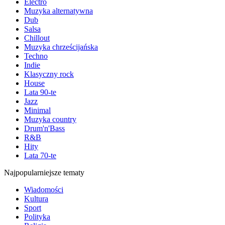
Electro
Muzyka alternatywna
Dub
Salsa
Chillout
Muzyka chrześcijańska
Techno
Indie
Klasyczny rock
House
Lata 90-te
Jazz
Minimal
Muzyka country
Drum'n'Bass
R&B
Hity
Lata 70-te
Najpopularniejsze tematy
Wiadomości
Kultura
Sport
Polityka