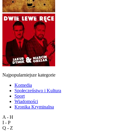
Najpopularniejsze kategorie
Komedia
Społeczeństwo i Kultura
Sport
Wiadomości
Kronika Kryminalna
A - H
I - P
Q - Z