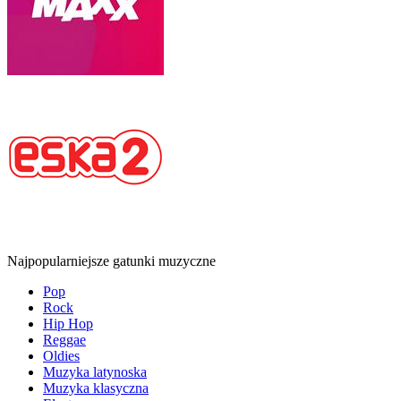
Najpopularniejsze gatunki muzyczne
Pop
Rock
Hip Hop
Reggae
Oldies
Muzyka latynoska
Muzyka klasyczna