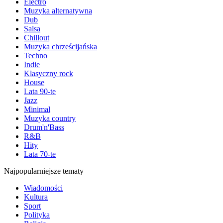
Electro
Muzyka alternatywna
Dub
Salsa
Chillout
Muzyka chrześcijańska
Techno
Indie
Klasyczny rock
House
Lata 90-te
Jazz
Minimal
Muzyka country
Drum'n'Bass
R&B
Hity
Lata 70-te
Najpopularniejsze tematy
Wiadomości
Kultura
Sport
Polityka