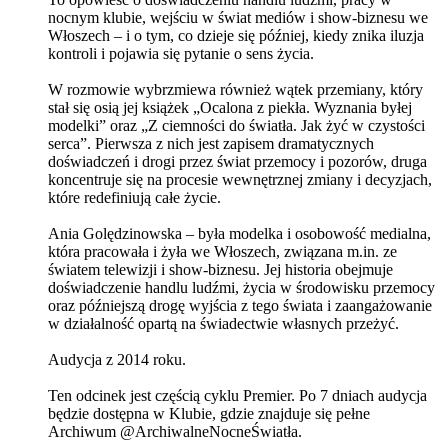
nocnym klubie, wejściu w świat mediów i show-biznesu we
Włoszech – i o tym, co dzieje się później, kiedy znika iluzja
kontroli i pojawia się pytanie o sens życia.
W rozmowie wybrzmiewa również wątek przemiany, który
stał się osią jej książek „Ocalona z piekła. Wyznania byłej
modelki” oraz „Z ciemności do światła. Jak żyć w czystości
serca”. Pierwsza z nich jest zapisem dramatycznych
doświadczeń i drogi przez świat przemocy i pozorów, druga
koncentruje się na procesie wewnętrznej zmiany i decyzjach,
które redefiniują całe życie.
Ania Golędzinowska – była modelka i osobowość medialna,
która pracowała i żyła we Włoszech, związana m.in. ze
światem telewizji i show-biznesu. Jej historia obejmuje
doświadczenie handlu ludźmi, życia w środowisku przemocy
oraz późniejszą drogę wyjścia z tego świata i zaangażowanie
w działalność opartą na świadectwie własnych przeżyć.
Audycja z 2014 roku.
Ten odcinek jest częścią cyklu Premier. Po 7 dniach audycja
będzie dostępna w Klubie, gdzie znajduje się pełne
Archiwum @ArchiwalneNocneŚwiatła.