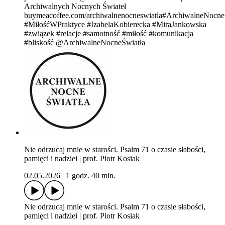
Archiwalnych Nocnych Świateł
buymeacoffee.com/archiwalnenocneswiatla#ArchiwalneNocne
#MiłośćWPraktyce #IzabelaKobierecka #MiraJankowska
#związek #relacje #samotność #miłość #komunikacja
#bliskość @ArchiwalneNocneŚwiatła
Nie odrzucaj mnie w starości. Psalm 71 o czasie słabości,
pamięci i nadziei | prof. Piotr Kosiak
02.05.2026
|
1 godz. 40 min.
Nie odrzucaj mnie w starości. Psalm 71 o czasie słabości,
pamięci i nadziei | prof. Piotr Kosiak