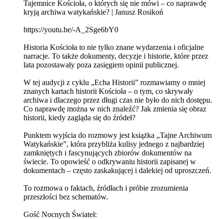
Tajemnice Kościoła, o których się nie mówi – co naprawdę
kryją archiwa watykańskie? | Janusz Rosikoń
https://youtu.be/-A_2Sge6bY0
Historia Kościoła to nie tylko znane wydarzenia i oficjalne
narracje. To także dokumenty, decyzje i historie, które przez
lata pozostawały poza zasięgiem opinii publicznej.
W tej audycji z cyklu „Echa Historii” rozmawiamy o mniej
znanych kartach historii Kościoła – o tym, co skrywały
archiwa i dlaczego przez długi czas nie było do nich dostępu.
Co naprawdę można w nich znaleźć? Jak zmienia się obraz
historii, kiedy zagląda się do źródeł?
Punktem wyjścia do rozmowy jest książka „Tajne Archiwum
Watykańskie”, która przybliża kulisy jednego z najbardziej
zamkniętych i fascynujących zbiorów dokumentów na
świecie. To opowieść o odkrywaniu historii zapisanej w
dokumentach – często zaskakującej i dalekiej od uproszczeń.
To rozmowa o faktach, źródłach i próbie zrozumienia
przeszłości bez schematów.
Gość Nocnych Świateł: