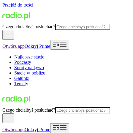
Przejdź do treści
Czego chciałbyś posłuchać?
Otwórz app
Odkryj Prime
Najlepsze stacje
Podcasty
Sporty na żywo
Stacje w pobliżu
Gatunki
Tematy
Czego chciałbyś posłuchać?
Otwórz app
Odkryj Prime