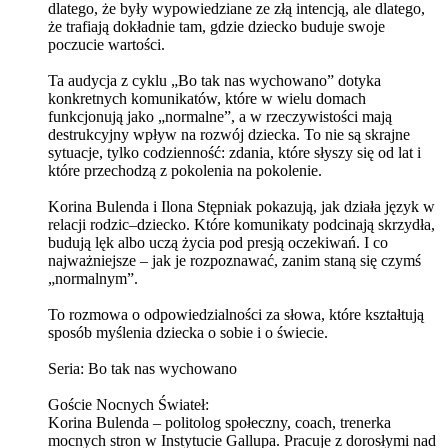
dlatego, że były wypowiedziane ze złą intencją, ale dlatego,
że trafiają dokładnie tam, gdzie dziecko buduje swoje
poczucie wartości.
Ta audycja z cyklu „Bo tak nas wychowano” dotyka
konkretnych komunikatów, które w wielu domach
funkcjonują jako „normalne”, a w rzeczywistości mają
destrukcyjny wpływ na rozwój dziecka. To nie są skrajne
sytuacje, tylko codzienność: zdania, które słyszy się od lat i
które przechodzą z pokolenia na pokolenie.
Korina Bulenda i Ilona Stępniak pokazują, jak działa język w
relacji rodzic–dziecko. Które komunikaty podcinają skrzydła,
budują lęk albo uczą życia pod presją oczekiwań. I co
najważniejsze – jak je rozpoznawać, zanim staną się czymś
„normalnym”.
To rozmowa o odpowiedzialności za słowa, które kształtują
sposób myślenia dziecka o sobie i o świecie.
Seria: Bo tak nas wychowano
Goście Nocnych Świateł:
Korina Bulenda – politolog społeczny, coach, trenerka
mocnych stron w Instytucie Gallupa. Pracuje z dorosłymi nad