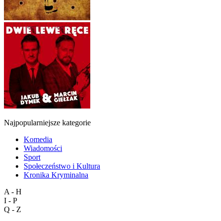
Najpopularniejsze kategorie
Komedia
Wiadomości
Sport
Społeczeństwo i Kultura
Kronika Kryminalna
A - H
I - P
Q - Z