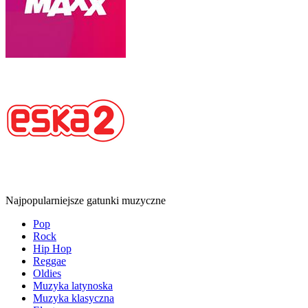
Najpopularniejsze gatunki muzyczne
Pop
Rock
Hip Hop
Reggae
Oldies
Muzyka latynoska
Muzyka klasyczna