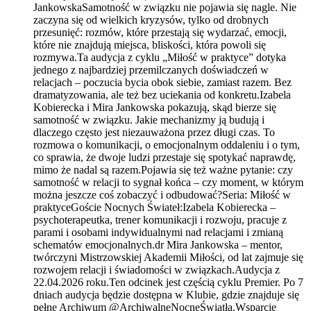
JankowskaSamotność w związku nie pojawia się nagle. Nie
zaczyna się od wielkich kryzysów, tylko od drobnych
przesunięć: rozmów, które przestają się wydarzać, emocji,
które nie znajdują miejsca, bliskości, która powoli się
rozmywa.Ta audycja z cyklu „Miłość w praktyce” dotyka
jednego z najbardziej przemilczanych doświadczeń w
relacjach – poczucia bycia obok siebie, zamiast razem. Bez
dramatyzowania, ale też bez uciekania od konkretu.Izabela
Kobierecka i Mira Jankowska pokazują, skąd bierze się
samotność w związku. Jakie mechanizmy ją budują i
dlaczego często jest niezauważona przez długi czas. To
rozmowa o komunikacji, o emocjonalnym oddaleniu i o tym,
co sprawia, że dwoje ludzi przestaje się spotykać naprawdę,
mimo że nadal są razem.Pojawia się też ważne pytanie: czy
samotność w relacji to sygnał końca – czy moment, w którym
można jeszcze coś zobaczyć i odbudować?Seria: Miłość w
praktyceGoście Nocnych Świateł:Izabela Kobierecka –
psychoterapeutka, trener komunikacji i rozwoju, pracuje z
parami i osobami indywidualnymi nad relacjami i zmianą
schematów emocjonalnych.dr Mira Jankowska – mentor,
twórczyni Mistrzowskiej Akademii Miłości, od lat zajmuje się
rozwojem relacji i świadomości w związkach.Audycja z
22.04.2026 roku.Ten odcinek jest częścią cyklu Premier. Po 7
dniach audycja będzie dostępna w Klubie, gdzie znajduje się
pełne Archiwum @ArchiwalneNocneŚwiatła.Wsparcie