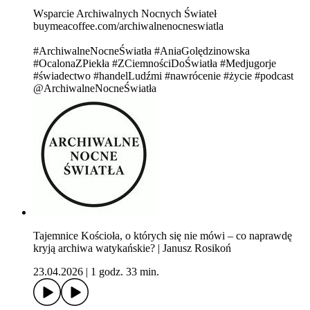
Wsparcie Archiwalnych Nocnych Świateł
buymeacoffee.com/archiwalnenocneswiatla
#ArchiwalneNocneŚwiatła #AniaGolędzinowska
#OcalonaZPiekła #ZCiemnościDoŚwiatła #Medjugorje
#świadectwo #handelLudźmi #nawrócenie #życie #podcast
@ArchiwalneNocneŚwiatła
Tajemnice Kościoła, o których się nie mówi – co naprawdę
kryją archiwa watykańskie? | Janusz Rosikoń
23.04.2026
|
1 godz. 33 min.