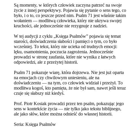
Są momenty, w których człowiek zaczyna patrzeć na swoje
życie z innej perspektywy. Pojawia się pytanie o sens tego, co
było, i o to, co jeszcze przed nim. Psalm 71 jest właśnie takim
wołaniem — modlitwą człowieka, który nie ukrywa swojej
kruchości, ale jednocześnie nie rezygnuje z nadziei.
W tej audycji z cyklu „Księga Psalmów” pojawia się temat
starości, doświadczenia słabości i pamięci o tym, co było
wcześniej. To tekst, który nie ucieka od trudnych emocji:
lęku, osamotnienia, poczucia zagrożenia. Jednocześnie
prowadzi w stronę zaufania, które nie wynika z łatwych
odpowiedzi, ale z przeżytej historii.
Psalm 71 pokazuje wiarę, która dojrzewa. Nie jest już oparta
na emocjach czy chwilowym uniesieniu, ale na
doświadczeniu — na tym, co człowiek widział i przeżył. To
modlitwa kogoś, kto pamięta, że nie był sam, nawet jeśli teraz
czuje się słabszy niż kiedyś.
Prof. Piotr Kosiak prowadzi przez ten psalm, pokazując jego
sens w kontekście życia — nie tylko jako tekstu biblijnego,
ale jako słów, które można odnieść do własnej historii.
Seria: Księga Psalmów