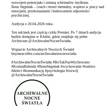
rozwojem potencjału i zmianą schematów myślenia.
Ilona Stępniak – coach i trener mentalny, wspiera w pracy nad
emocjami, przekonaniami i budowaniem odporności
psychicznej.
Audycja z 20.04.2026 roku.
Ten odcinek jest częścią cyklu Premier. Po 7 dniach audycja
będzie dostępna w Klubie, gdzie znajduje się pełne
Archiwum @ArchiwalneNocneŚwiatła.
Wsparcie Archiwalnych Nocnych Świateł
buymeacoffee.com/archiwalnenocneswiatla
#ArchiwalneNocneŚwiatła #BoTakNasWychowano
#KorinaBulenda #IlonaStępniak #wychowanie #rodzice
#dzieci #komunikacja #psychologia #rozwój
@ArchiwalneNocneŚwiatła