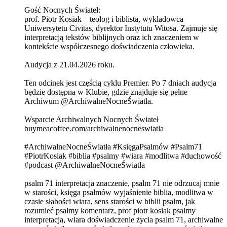
Gość Nocnych Świateł:
prof. Piotr Kosiak – teolog i biblista, wykładowca
Uniwersytetu Civitas, dyrektor Instytutu Witosa. Zajmuje się
interpretacją tekstów biblijnych oraz ich znaczeniem w
kontekście współczesnego doświadczenia człowieka.
Audycja z 21.04.2026 roku.
Ten odcinek jest częścią cyklu Premier. Po 7 dniach audycja
będzie dostępna w Klubie, gdzie znajduje się pełne
Archiwum @ArchiwalneNocneŚwiatła.
Wsparcie Archiwalnych Nocnych Świateł
buymeacoffee.com/archiwalnenocneswiatla
#ArchiwalneNocneŚwiatła #KsięgaPsalmów #Psalm71
#PiotrKosiak #biblia #psalmy #wiara #modlitwa #duchowość
#podcast @ArchiwalneNocneŚwiatła
psalm 71 interpretacja znaczenie, psalm 71 nie odrzucaj mnie
w starości, księga psalmów wyjaśnienie biblia, modlitwa w
czasie słabości wiara, sens starości w biblii psalm, jak
rozumieć psalmy komentarz, prof piotr kosiak psalmy
interpretacja, wiara doświadczenie życia psalm 71, archiwalne