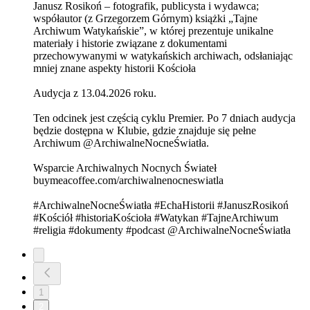
Janusz Rosikoń – fotografik, publicysta i wydawca;
współautor (z Grzegorzem Górnym) książki „Tajne
Archiwum Watykańskie”, w której prezentuje unikalne
materiały i historie związane z dokumentami
przechowywanymi w watykańskich archiwach, odsłaniając
mniej znane aspekty historii Kościoła
Audycja z 13.04.2026 roku.
Ten odcinek jest częścią cyklu Premier. Po 7 dniach audycja
będzie dostępna w Klubie, gdzie znajduje się pełne
Archiwum @ArchiwalneNocneŚwiatła.
Wsparcie Archiwalnych Nocnych Świateł
buymeacoffee.com/archiwalnenocneswiatla
#ArchiwalneNocneŚwiatła #EchaHistorii #JanuszRosikoń
#Kościół #historiaKościoła #Watykan #TajneArchiwum
#religia #dokumenty #podcast @ArchiwalneNocneŚwiatła
1
2