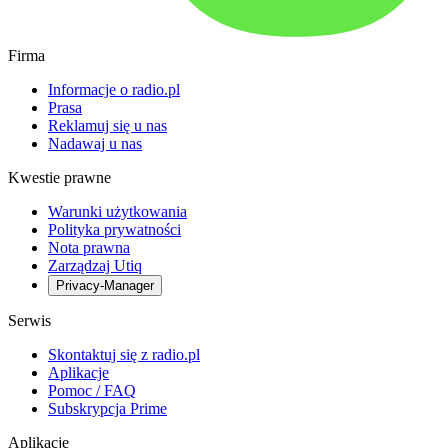
Firma
Informacje o radio.pl
Prasa
Reklamuj się u nas
Nadawaj u nas
Kwestie prawne
Warunki użytkowania
Polityka prywatności
Nota prawna
Zarządzaj Utiq
Privacy-Manager
Serwis
Skontaktuj się z radio.pl
Aplikacje
Pomoc / FAQ
Subskrypcja Prime
Aplikacje