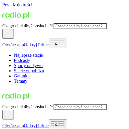
Przejdź do treści
Czego chciałbyś posłuchać?
Otwórz app
Odkryj Prime
Najlepsze stacje
Podcasty
Sporty na żywo
Stacje w pobliżu
Gatunki
Tematy
Czego chciałbyś posłuchać?
Otwórz app
Odkryj Prime