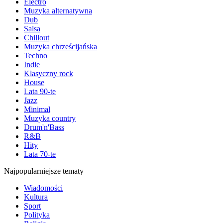
Electro
Muzyka alternatywna
Dub
Salsa
Chillout
Muzyka chrześcijańska
Techno
Indie
Klasyczny rock
House
Lata 90-te
Jazz
Minimal
Muzyka country
Drum'n'Bass
R&B
Hity
Lata 70-te
Najpopularniejsze tematy
Wiadomości
Kultura
Sport
Polityka