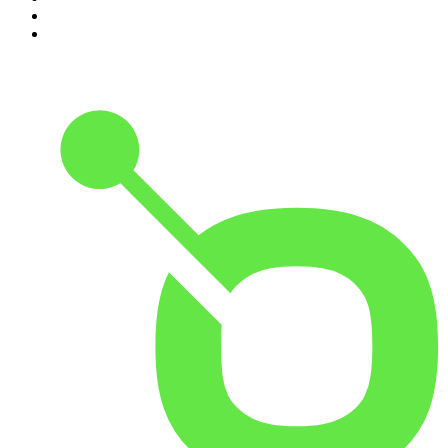
9
.
Radio Naukowe
10
.
Cyprian Majcher