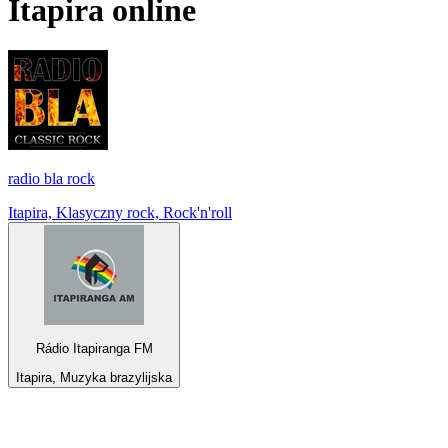
Itapira
online
radio bla rock
Itapira, Klasyczny rock, Rock'n'roll
Rádio Itapiranga FM
Itapira, Muzyka brazylijska
Top 100 na
radio.pl