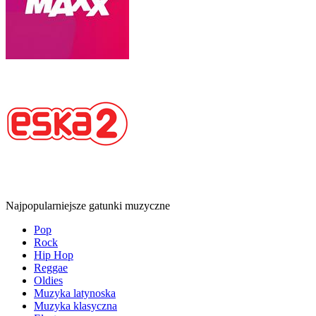
Najpopularniejsze gatunki muzyczne
Pop
Rock
Hip Hop
Reggae
Oldies
Muzyka latynoska
Muzyka klasyczna