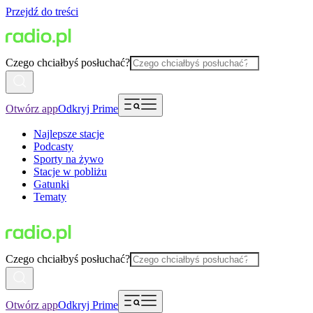
Przejdź do treści
Czego chciałbyś posłuchać?
Otwórz app
Odkryj Prime
Najlepsze stacje
Podcasty
Sporty na żywo
Stacje w pobliżu
Gatunki
Tematy
Czego chciałbyś posłuchać?
Otwórz app
Odkryj Prime