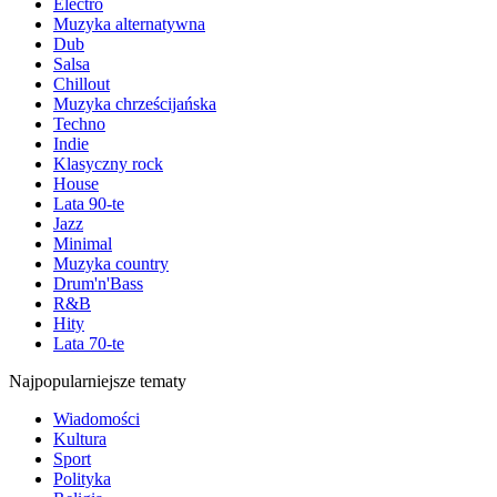
Electro
Muzyka alternatywna
Dub
Salsa
Chillout
Muzyka chrześcijańska
Techno
Indie
Klasyczny rock
House
Lata 90-te
Jazz
Minimal
Muzyka country
Drum'n'Bass
R&B
Hity
Lata 70-te
Najpopularniejsze tematy
Wiadomości
Kultura
Sport
Polityka