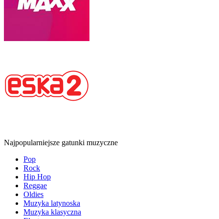
Najpopularniejsze gatunki muzyczne
Pop
Rock
Hip Hop
Reggae
Oldies
Muzyka latynoska
Muzyka klasyczna