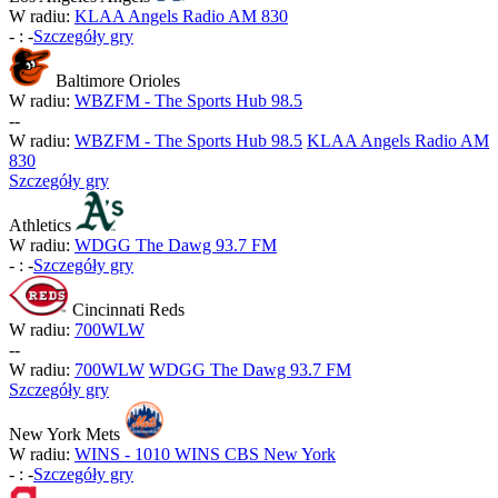
W radiu:
KLAA Angels Radio AM 830
-
:
-
Szczegóły gry
Baltimore Orioles
W radiu:
WBZFM - The Sports Hub 98.5
-
-
W radiu:
WBZFM - The Sports Hub 98.5
KLAA Angels Radio AM
830
Szczegóły gry
Athletics
W radiu:
WDGG The Dawg 93.7 FM
-
:
-
Szczegóły gry
Cincinnati Reds
W radiu:
700WLW
-
-
W radiu:
700WLW
WDGG The Dawg 93.7 FM
Szczegóły gry
New York Mets
W radiu:
WINS - 1010 WINS CBS New York
-
:
-
Szczegóły gry