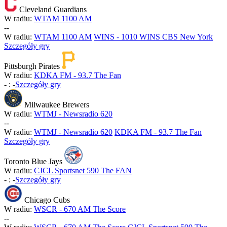
Cleveland Guardians
W radiu:
WTAM 1100 AM
-
-
W radiu:
WTAM 1100 AM
WINS - 1010 WINS CBS New York
Szczegóły gry
Pittsburgh Pirates
W radiu:
KDKA FM - 93.7 The Fan
-
:
-
Szczegóły gry
Milwaukee Brewers
W radiu:
WTMJ - Newsradio 620
-
-
W radiu:
WTMJ - Newsradio 620
KDKA FM - 93.7 The Fan
Szczegóły gry
Toronto Blue Jays
W radiu:
CJCL Sportsnet 590 The FAN
-
:
-
Szczegóły gry
Chicago Cubs
W radiu:
WSCR - 670 AM The Score
-
-