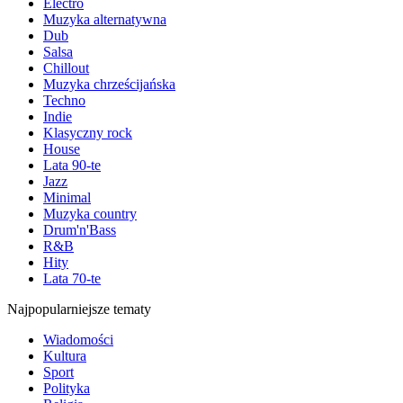
Electro
Muzyka alternatywna
Dub
Salsa
Chillout
Muzyka chrześcijańska
Techno
Indie
Klasyczny rock
House
Lata 90-te
Jazz
Minimal
Muzyka country
Drum'n'Bass
R&B
Hity
Lata 70-te
Najpopularniejsze tematy
Wiadomości
Kultura
Sport
Polityka