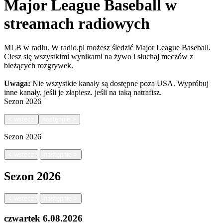
Major League Baseball w
streamach radiowych
MLB w radiu. W radio.pl możesz śledzić Major League Baseball.
Ciesz się wszystkimi wynikami na żywo i słuchaj meczów z
bieżących rozgrywek.
Uwaga:
Nie wszystkie kanały są dostępne poza USA. Wypróbuj
inne kanały, jeśli je złapiesz.
jeśli na taką natrafisz.
Sezon
2026
<
wstecz
następnie
>
Sezon
2026
|
<
wstecz
następnie
>
Sezon
2026
|
<
wstecz
następnie
>
czwartek
6.08.2026