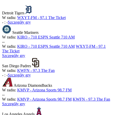
Detroit Tigers
W radiu:
WXYT-FM - 97.1 The Ticket
-
:
-
Szczegóły gry
Seattle Mariners
W radiu:
KIRO - 710 ESPN Seattle 710 AM
-
-
W radiu:
KIRO - 710 ESPN Seattle 710 AM
WXYT-FM - 97.1
The Ticket
Szczegóły gry
San Diego Padres
W radiu:
KWFN - 97.3 The Fan
-
:
-
Szczegóły gry
Arizona Diamondbacks
W radiu:
KMVP - Arizona Sports 98.7 FM
-
-
W radiu:
KMVP - Arizona Sports 98.7 FM
KWFN - 97.3 The Fan
Szczegóły gry
Los Angeles Angels