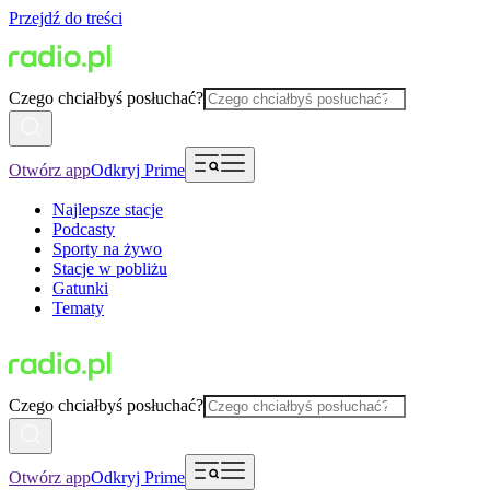
Przejdź do treści
Czego chciałbyś posłuchać?
Otwórz app
Odkryj Prime
Najlepsze stacje
Podcasty
Sporty na żywo
Stacje w pobliżu
Gatunki
Tematy
Czego chciałbyś posłuchać?
Otwórz app
Odkryj Prime