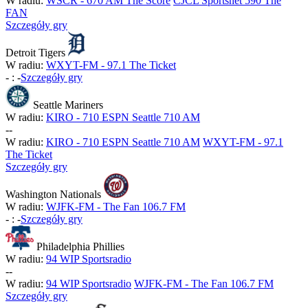
W radiu:
WSCR - 670 AM The Score
CJCL Sportsnet 590 The
FAN
Szczegóły gry
Detroit Tigers
W radiu:
WXYT-FM - 97.1 The Ticket
-
:
-
Szczegóły gry
Seattle Mariners
W radiu:
KIRO - 710 ESPN Seattle 710 AM
-
-
W radiu:
KIRO - 710 ESPN Seattle 710 AM
WXYT-FM - 97.1
The Ticket
Szczegóły gry
Washington Nationals
W radiu:
WJFK-FM - The Fan 106.7 FM
-
:
-
Szczegóły gry
Philadelphia Phillies
W radiu:
94 WIP Sportsradio
-
-
W radiu:
94 WIP Sportsradio
WJFK-FM - The Fan 106.7 FM
Szczegóły gry