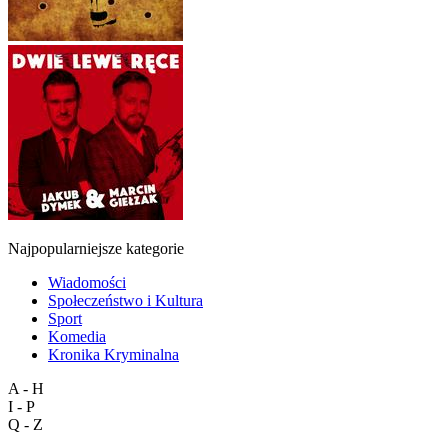
Najpopularniejsze kategorie
Wiadomości
Społeczeństwo i Kultura
Sport
Komedia
Kronika Kryminalna
A - H
I - P
Q - Z