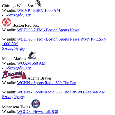
Chicago White Sox
W radiu:
WMVP - ESPN 1000 AM
-
:
-
Szczegóły gry
Boston Red Sox
W radiu:
WEEI 93.7 FM - Boston Sports News
-
-
W radiu:
WEEI 93.7 FM - Boston Sports News
WMVP - ESPN
1000 AM
Szczegóły gry
Miami Marlins
W radiu:
WQAM 560 AM
-
:
-
Szczegóły gry
Atlanta Braves
W radiu:
WCNN - Sports Radio 680 The Fan
-
-
W radiu:
WCNN - Sports Radio 680 The Fan
WQAM 560 AM
Szczegóły gry
Minnesota Twins
W radiu:
WCCO - News Talk 830