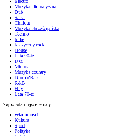
Electro
Muzyka alternatywna
Dub
Salsa
Chillout
Muzyka chrześcijańska
Techno
Indie
Klasyczny rock
House
Lata 90-te
Jazz
Minimal
Muzyka country
Drum'n'Bass
R&B
Hity
Lata 70-te
Najpopularniejsze tematy
Wiadomości
Kultura
Sport
Polityka