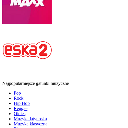
Najpopularniejsze gatunki muzyczne
Pop
Rock
Hip Hop
Reggae
Oldies
Muzyka latynoska
Muzyka klasyczna