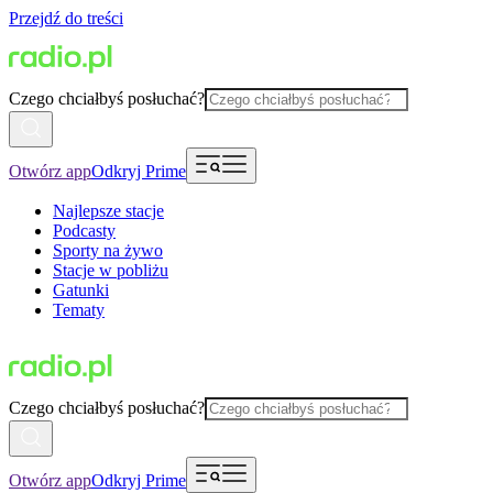
Przejdź do treści
Czego chciałbyś posłuchać?
Otwórz app
Odkryj Prime
Najlepsze stacje
Podcasty
Sporty na żywo
Stacje w pobliżu
Gatunki
Tematy
Czego chciałbyś posłuchać?
Otwórz app
Odkryj Prime