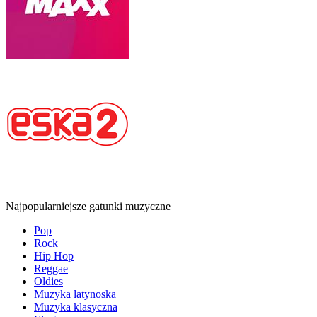
Najpopularniejsze gatunki muzyczne
Pop
Rock
Hip Hop
Reggae
Oldies
Muzyka latynoska
Muzyka klasyczna