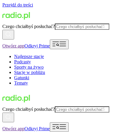
Przejdź do treści
Czego chciałbyś posłuchać?
Otwórz app
Odkryj Prime
Najlepsze stacje
Podcasty
Sporty na żywo
Stacje w pobliżu
Gatunki
Tematy
Czego chciałbyś posłuchać?
Otwórz app
Odkryj Prime