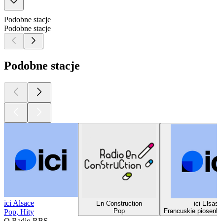
Podobne stacje
Podobne stacje
Podobne stacje
ici Alsace
En Construction
ici Elsas
Pop
Francuskie piosenki
Pop, Hity
O Radio RBS