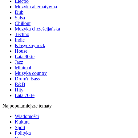
Electro
Muzyka alternatywna
Dub
Salsa
Chillout
Muzyka chrześcijańska
Techno
Indie
Klasyczny rock
House
Lata 90-te
Jazz
Minimal
Muzyka country
Drum'n'Bass
R&B
Hity
Lata 70-te
Najpopularniejsze tematy
Wiadomości
Kultura
Sport
Polityka