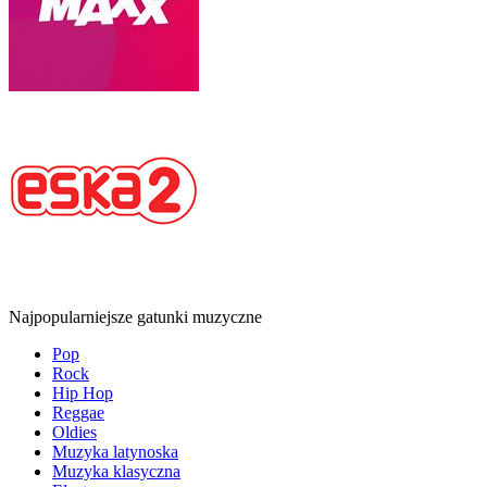
Najpopularniejsze gatunki muzyczne
Pop
Rock
Hip Hop
Reggae
Oldies
Muzyka latynoska
Muzyka klasyczna