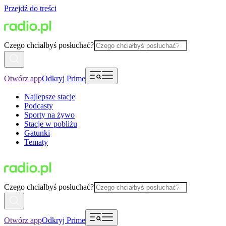
Przejdź do treści
Czego chciałbyś posłuchać?
Otwórz app
Odkryj Prime
Najlepsze stacje
Podcasty
Sporty na żywo
Stacje w pobliżu
Gatunki
Tematy
Czego chciałbyś posłuchać?
Otwórz app
Odkryj Prime