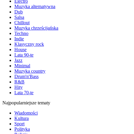
Electro
Muzyka alternatywna
Dub
Salsa
Chillout
Muzyka chrześcijańska
Techno
Indie
Klasyczny rock
House
Lata 90-te
Jazz
Minimal
Muzyka country
Drum'n'Bass
R&B
Hity
Lata 70-te
Najpopularniejsze tematy
Wiadomości
Kultura
Sport
Polityka