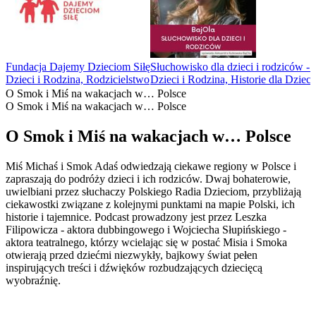
Fundacja Dajemy Dzieciom Siłę
Słuchowisko dla dzieci i rodziców -
Dzieci i Rodzina, Rodzicielstwo
Dzieci i Rodzina, Historie dla Dzieci
O Smok i Miś na wakacjach w… Polsce
O Smok i Miś na wakacjach w… Polsce
O Smok i Miś na wakacjach w… Polsce
Miś Michaś i Smok Adaś odwiedzają ciekawe regiony w Polsce i
zapraszają do podróży dzieci i ich rodziców. Dwaj bohaterowie,
uwielbiani przez słuchaczy Polskiego Radia Dzieciom, przybliżają
ciekawostki związane z kolejnymi punktami na mapie Polski, ich
historie i tajemnice. Podcast prowadzony jest przez Leszka
Filipowicza - aktora dubbingowego i Wojciecha Słupińskiego -
aktora teatralnego, którzy wcielając się w postać Misia i Smoka
otwierają przed dziećmi niezwykły, bajkowy świat pełen
inspirujących treści i dźwięków rozbudzających dziecięcą
wyobraźnię.
Strona internetowa podcastu