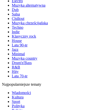
Electro
Muzyka alternatywna
Dub
Salsa
Chillout
Muzyka chrześcijańska
Techno
Indie
Klasyczny rock
House
Lata 90-te
Jazz
Minimal
Muzyka country
Drum'n'Bass
R&B
Hity
Lata 70-te
Najpopularniejsze tematy
Wiadomości
Kultura
Sport
Polityka