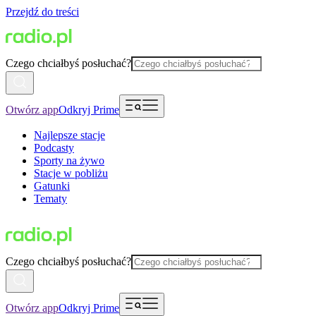
Przejdź do treści
Czego chciałbyś posłuchać?
Otwórz app
Odkryj Prime
Najlepsze stacje
Podcasty
Sporty na żywo
Stacje w pobliżu
Gatunki
Tematy
Czego chciałbyś posłuchać?
Otwórz app
Odkryj Prime