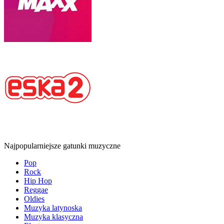
Najpopularniejsze gatunki muzyczne
Pop
Rock
Hip Hop
Reggae
Oldies
Muzyka latynoska
Muzyka klasyczna