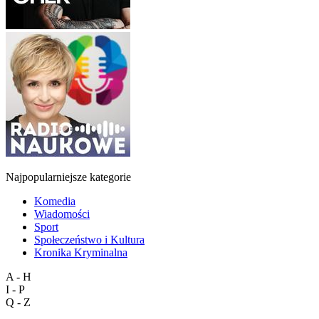
Najpopularniejsze kategorie
Komedia
Wiadomości
Sport
Społeczeństwo i Kultura
Kronika Kryminalna
A - H
I - P
Q - Z