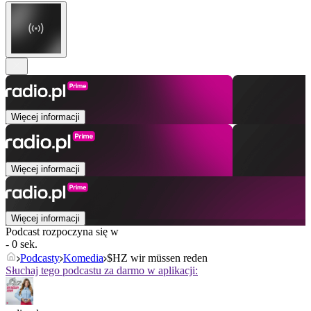
Więcej informacji
Więcej informacji
Więcej informacji
Podcast rozpoczyna się w
- 0 sek.
Podcasty
Komedia
$HZ wir müssen reden
Słuchaj tego podcastu za darmo w aplikacji: