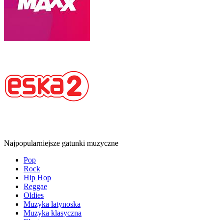
Najpopularniejsze gatunki muzyczne
Pop
Rock
Hip Hop
Reggae
Oldies
Muzyka latynoska
Muzyka klasyczna