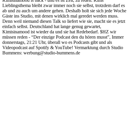
Kimisinamood is back - und es ist Zeit, zu reden. Kims
Lieblingsthema bleibt zwar immer noch sie selbst, trotzdem darf es
ab und zu auch um andere gehen. Deshalb holt sie sich jede Woche
Gäste ins Studio, mit denen wirklich mal geredet werden muss.
Denn weil niemand diesen Talk so liefert wie sie, macht sie es jetzt
einfach selbst. Deutschland hat lange genug gewartet,
Kimisinamood ist wieder da und sie hat Redebedarf. $HZ wir
müssen reden - “Der einzige Podcast den du hören musst”, Immer
donnerstags, 21:21 Uhr, überall wo es Podcasts gibt und als
Videopodcast auf Spotify & YouTube! Vermarktung durch Studio
Bummens: werbung@studio-bummens.de
Strona internetowa podcastu