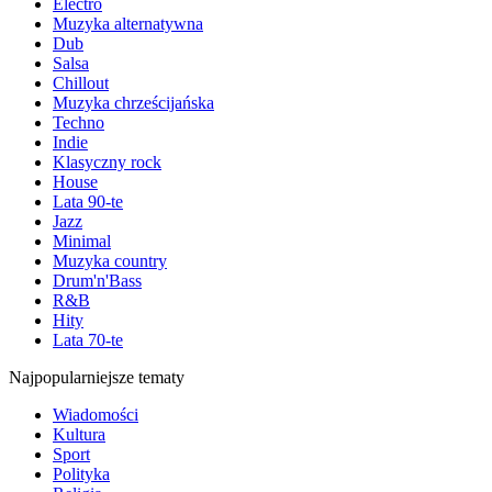
Electro
Muzyka alternatywna
Dub
Salsa
Chillout
Muzyka chrześcijańska
Techno
Indie
Klasyczny rock
House
Lata 90-te
Jazz
Minimal
Muzyka country
Drum'n'Bass
R&B
Hity
Lata 70-te
Najpopularniejsze tematy
Wiadomości
Kultura
Sport
Polityka