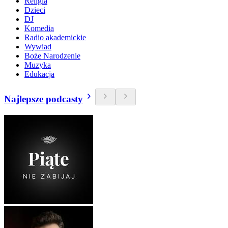
Religia
Dzieci
DJ
Komedia
Radio akademickie
Wywiad
Boże Narodzenie
Muzyka
Edukacja
Najlepsze podcasty