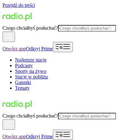
Przejdź do treści
Czego chciałbyś posłuchać?
Otwórz app
Odkryj Prime
Najlepsze stacje
Podcasty
Sporty na żywo
Stacje w pobliżu
Gatunki
Tematy
Czego chciałbyś posłuchać?
Otwórz app
Odkryj Prime