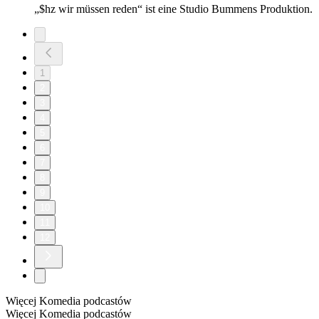
„$hz wir müssen reden“ ist eine Studio Bummens Produktion.
1
2
3
4
5
6
7
8
9
10
11
12
Więcej Komedia podcastów
Więcej Komedia podcastów