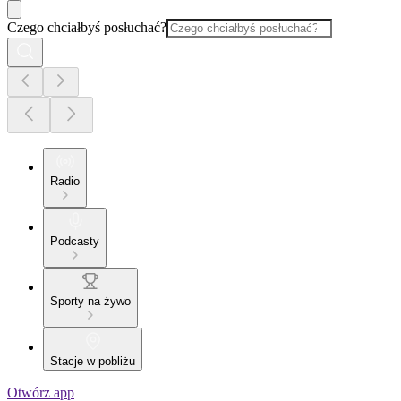
Czego chciałbyś posłuchać?
Radio
Podcasty
Sporty na żywo
Stacje w pobliżu
Otwórz app