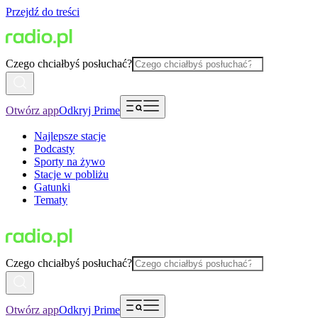
Przejdź do treści
Czego chciałbyś posłuchać?
Otwórz app
Odkryj Prime
Najlepsze stacje
Podcasty
Sporty na żywo
Stacje w pobliżu
Gatunki
Tematy
Czego chciałbyś posłuchać?
Otwórz app
Odkryj Prime