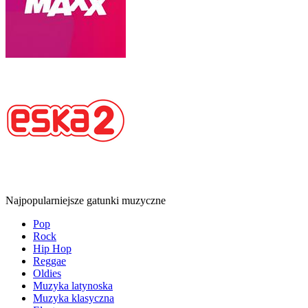
Najpopularniejsze gatunki muzyczne
Pop
Rock
Hip Hop
Reggae
Oldies
Muzyka latynoska
Muzyka klasyczna