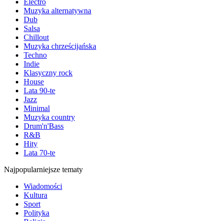
Electro
Muzyka alternatywna
Dub
Salsa
Chillout
Muzyka chrześcijańska
Techno
Indie
Klasyczny rock
House
Lata 90-te
Jazz
Minimal
Muzyka country
Drum'n'Bass
R&B
Hity
Lata 70-te
Najpopularniejsze tematy
Wiadomości
Kultura
Sport
Polityka