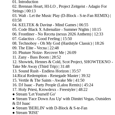
01. Introduction
02. Brennan Heart, HI-LO , Project Zeitgeist - Adagio For
Strings | 00:13
03. Walt - Let the Music Play (D-Block - S-te-Fan REMIX) |
03:58
04. KELTEK & Davinø - Mind Games | 06:55
05. Code Black X Adrenalize - Summer Nights | 10:15
06. Frontliner - No Receta (nexus 2026 Anthem) | 12:33
07. Galactixx - Good Feeling | 15:50
08. Technoboy - Oh My God (Hardstyle Classic) | 18:26
09. The Elite - Vecna | 22:48
10. Phuture Noize- Recover Me | 26:09
11. Zany - Bass Boom | 28:52
12. Showtek, Hennes & Cold, Scot Project, SHOWTEKNO -
Take Me Away (Third Trip) | 31:48
13. Sound Rush - Endless Horizon | 35:57
14.Rical Redemption - Renegade Master | 39:32
15. Vertile & The Saints - Awake Me | 41:50
16. DJ Isaac - Party People (Lalou Remix) | 45:24
17. Holy Priest, Krowdexx - Freestyler | 48:22
● Stream 'Let Yourself Go'
● Stream 'Face Down Ass Up' with Dimitri Vegas, Outsiders
& DJ Isaac
● Stream 'BERLIN' with D-Block & S-te-Fan
● Stream 'RISE'