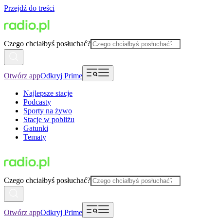
Przejdź do treści
Czego chciałbyś posłuchać?
Otwórz app
Odkryj Prime
Najlepsze stacje
Podcasty
Sporty na żywo
Stacje w pobliżu
Gatunki
Tematy
Czego chciałbyś posłuchać?
Otwórz app
Odkryj Prime