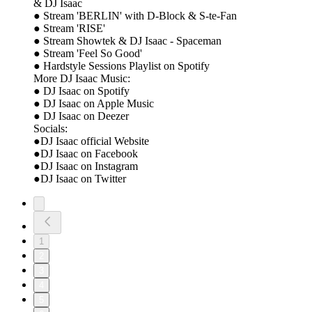
& DJ Isaac
● Stream 'BERLIN' with D-Block & S-te-Fan
● Stream 'RISE'
● Stream Showtek & DJ Isaac - Spaceman
● Stream 'Feel So Good'
● Hardstyle Sessions Playlist on Spotify
More DJ Isaac Music:
● DJ Isaac on Spotify
● DJ Isaac on Apple Music
● DJ Isaac on Deezer
Socials:
●DJ Isaac official Website
●DJ Isaac on Facebook
●DJ Isaac on Instagram
●DJ Isaac on Twitter
1
2
3
4
5