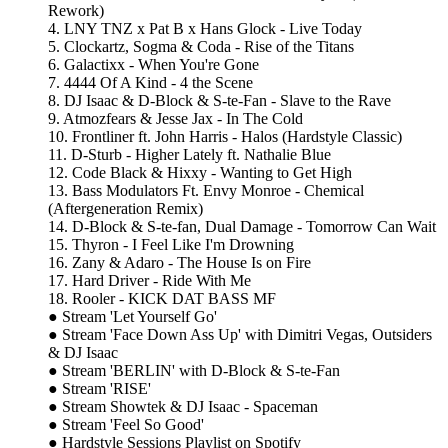
Rework)
4. LNY TNZ x Pat B x Hans Glock - Live Today
5. Clockartz, Sogma & Coda - Rise of the Titans
6. Galactixx - When You're Gone
7. 4444 Of A Kind - 4 the Scene
8. DJ Isaac & D-Block & S-te-Fan - Slave to the Rave
9. Atmozfears & Jesse Jax - In The Cold
10. Frontliner ft. John Harris - Halos (Hardstyle Classic)
11. D-Sturb - Higher Lately ft. Nathalie Blue
12. Code Black & Hixxy - Wanting to Get High
13. Bass Modulators Ft. Envy Monroe - Chemical
(Aftergeneration Remix)
14. D-Block & S-te-fan, Dual Damage - Tomorrow Can Wait
15. Thyron - I Feel Like I'm Drowning
16. Zany & Adaro - The House Is on Fire
17. Hard Driver - Ride With Me
18. Rooler - KICK DAT BASS MF
● Stream 'Let Yourself Go'
● Stream 'Face Down Ass Up' with Dimitri Vegas, Outsiders
& DJ Isaac
● Stream 'BERLIN' with D-Block & S-te-Fan
● Stream 'RISE'
● Stream Showtek & DJ Isaac - Spaceman
● Stream 'Feel So Good'
● Hardstyle Sessions Playlist on Spotify