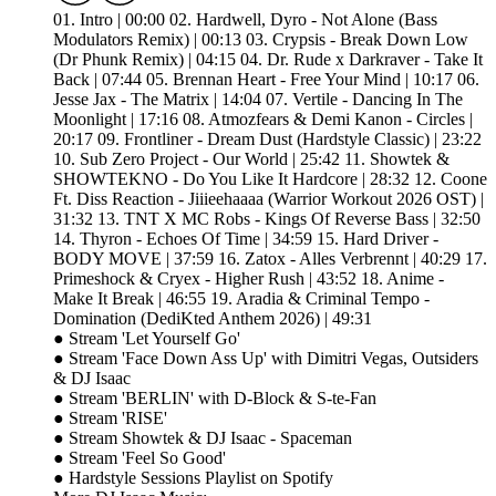
01. Intro | 00:00 02. Hardwell, Dyro - Not Alone (Bass
Modulators Remix) | 00:13 03. Crypsis - Break Down Low
(Dr Phunk Remix) | 04:15 04. Dr. Rude x Darkraver - Take It
Back | 07:44 05. Brennan Heart - Free Your Mind | 10:17 06.
Jesse Jax - The Matrix | 14:04 07. Vertile - Dancing In The
Moonlight | 17:16 08. Atmozfears & Demi Kanon - Circles |
20:17 09. Frontliner - Dream Dust (Hardstyle Classic) | 23:22
10. Sub Zero Project - Our World | 25:42 11. Showtek &
SHOWTEKNO - Do You Like It Hardcore | 28:32 12. Coone
Ft. Diss Reaction - Jiiieehaaaa (Warrior Workout 2026 OST) |
31:32 13. TNT X MC Robs - Kings Of Reverse Bass | 32:50
14. Thyron - Echoes Of Time | 34:59 15. Hard Driver -
BODY MOVE | 37:59 16. Zatox - Alles Verbrennt | 40:29 17.
Primeshock & Cryex - Higher Rush | 43:52 18. Anime -
Make It Break | 46:55 19. Aradia & Criminal Tempo -
Domination (DediKted Anthem 2026) | 49:31
● Stream 'Let Yourself Go'
● Stream 'Face Down Ass Up' with Dimitri Vegas, Outsiders
& DJ Isaac
● Stream 'BERLIN' with D-Block & S-te-Fan
● Stream 'RISE'
● Stream Showtek & DJ Isaac - Spaceman
● Stream 'Feel So Good'
● Hardstyle Sessions Playlist on Spotify