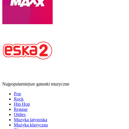
Najpopularniejsze gatunki muzyczne
Pop
Rock
Hip Hop
Reggae
Oldies
Muzyka latynoska
Muzyka klasyczna