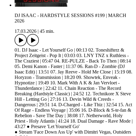
DJ ISAAC - HARDSTYLE SESSIONS #199 | MARCH
2026
17.03.2026
|
45 min.
01. DJ Isaac - Let Yourself Go | 00:13 02. Toneshifterz &
Project Zeitgeist - Pop It | 03:03 03. LNY TNZ x Ruthless -
The Craziest | 05:47 04. RE-PULZE - Back To Then | 08:14
05. Demi Kanon - Faster | 11:37 06. Ran-D - Zombie (DJ
Isaac Edit) | 13:51 07. Jay Reeve - Hold Me Close | 15:19 08.
Horyzon - Transmission | 18:20 09. Showtek, Enveak -
Hypnotize | 19:49 10. Mark With A K & Jan Vervloet -
Thunderdance | 22:42 11. Chain Reaction - The Record
Breaking (Hardstyle Classic) | 24:52 12. Technikore X Steve
Hill - Letting Go | 27:16 13. Devin Wild & Creeds -
Dangerous | 29:51 14. D-Charged - Like Thiz | 32:54 15. Act
Of Rage - Endless Voyage | 35:06 16. D-Block & S-te-fan &
Rebelion - Save The Day | 38:08 17. Netherworld, Holy
Priest - Holy Atlantis | 41:24 18. Dual Damage - Rave Mode |
43:27 ● Presave 'Let Yourself Go'
● Stream 'Face Down Ass Up' with Dimitri Vegas, Outsiders