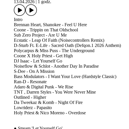
13.04.2026
|
1 godz.
Intro
Brennan Heart, Shanokee - Feel U Here
Coone - Trippin on That Oldschool
Sub Zero Project - Are U Me
Ecstatic - Leap Of Faith (Noisecontrollers Remix)
D-Sturb Ft. E-Life - Sacred Oath (Defqon.1 2026 Anthem)
Polycarpus & Miss Puss - The Underground
Coone X Holy Priest - Get High
DJ Isaac - Let Yourself Go
Noiseflow & Schlot - Another Day In Paradise
S-Dee - On A Mission
Bass Modulators - I Want Your Love (Hardstyle Classic)
Ran-D - Resonate
Adaro & Digital Punk - We Rise
TNT , Darren Styles - You Were Never Mine
Outlined - Higher
Da Tweekaz & Komb - Night Of Fire
Lowriderz - Papasito
Holy Priest & Nico Moreno - Overdose
● Stream 'Let Yourself Go'