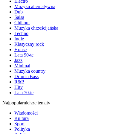
Electro
Muzyka alternatywna
Dub
Salsa
Chillout
Muzyka chrześcijańska
Techno
Indie
Klasyczny rock
House
Lata 90-te
Jazz
Minimal
Muzyka country
Drum'n'Bass
R&B
Hity
Lata 70-te
Najpopularniejsze tematy
Wiadomości
Kultura
Sport
Polityka