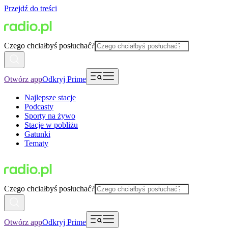
Przejdź do treści
Czego chciałbyś posłuchać?
Otwórz app
Odkryj Prime
Najlepsze stacje
Podcasty
Sporty na żywo
Stacje w pobliżu
Gatunki
Tematy
Czego chciałbyś posłuchać?
Otwórz app
Odkryj Prime