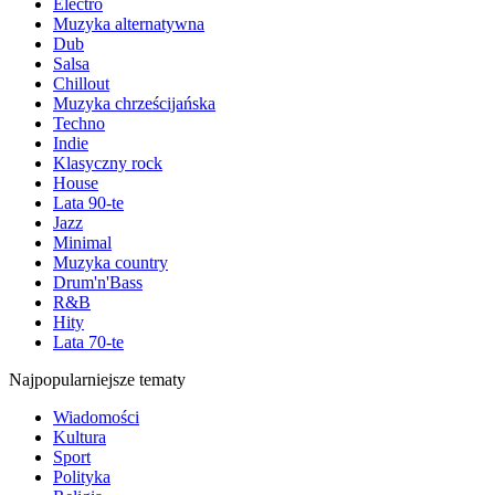
Electro
Muzyka alternatywna
Dub
Salsa
Chillout
Muzyka chrześcijańska
Techno
Indie
Klasyczny rock
House
Lata 90-te
Jazz
Minimal
Muzyka country
Drum'n'Bass
R&B
Hity
Lata 70-te
Najpopularniejsze tematy
Wiadomości
Kultura
Sport
Polityka