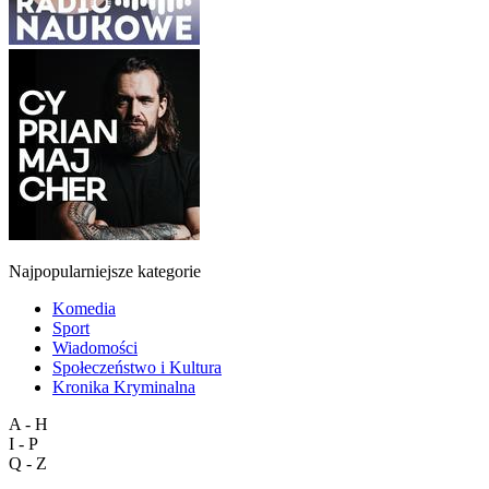
Najpopularniejsze kategorie
Komedia
Sport
Wiadomości
Społeczeństwo i Kultura
Kronika Kryminalna
A - H
I - P
Q - Z