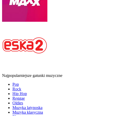
Najpopularniejsze gatunki muzyczne
Pop
Rock
Hip Hop
Reggae
Oldies
Muzyka latynoska
Muzyka klasyczna