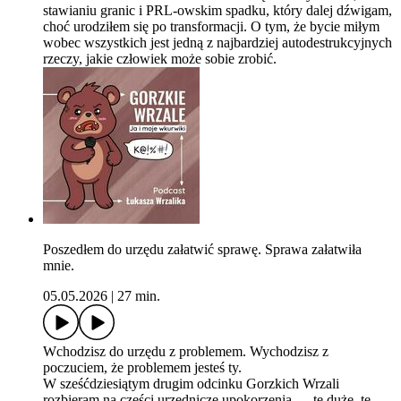
stawianiu granic i PRL-owskim spadku, który dalej dźwigam,
choć urodziłem się po transformacji. O tym, że bycie miłym
wobec wszystkich jest jedną z najbardziej autodestrukcyjnych
rzeczy, jakie człowiek może sobie zrobić.
Poszedłem do urzędu załatwić sprawę. Sprawa załatwiła
mnie.
05.05.2026
|
27 min.
Wchodzisz do urzędu z problemem. Wychodzisz z
poczuciem, że problemem jesteś ty.
W sześćdziesiątym drugim odcinku Gorzkich Wrzali
rozbieram na części urzędnicze upokorzenia — te duże, te