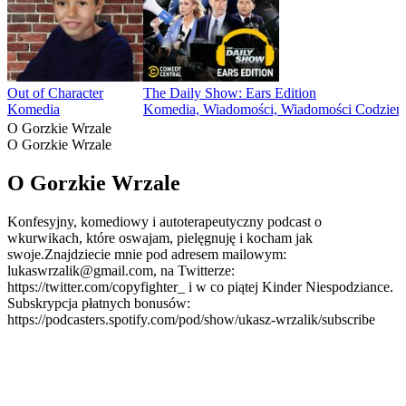
Out of Character
The Daily Show: Ears Edition
Komedia
Komedia, Wiadomości, Wiadomości Codzien
O Gorzkie Wrzale
O Gorzkie Wrzale
O Gorzkie Wrzale
Konfesyjny, komediowy i autoterapeutyczny podcast o
wkurwikach, które oswajam, pielęgnuję i kocham jak
swoje.Znajdziecie mnie pod adresem mailowym:
lukaswrzalik@gmail.com, na Twitterze:
https://twitter.com/copyfighter_ i w co piątej Kinder Niespodziance.
Subskrypcja płatnych bonusów:
https://podcasters.spotify.com/pod/show/ukasz-wrzalik/subscribe
Strona internetowa podcastu