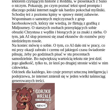
lektorem czytającym historie z Reddita, w piosenkach z Suno
o niczym. Pokazuję, po czym poznać tekst spod prompta i
dlaczego polski internet nagle tak bardzo pokochał myślniki.
Schodzę też z poziomu kpiny w sprawy mniej zabawne.
Wspominam o samotnych mężczyznach z grup
facebookowych, którzy nie wiedzą, że flirtują z grafiką z
Midjourney. O starszych osobach przesyłających sobie
obrazki Chrystusa z wędlin i biorących je za znaki z nieba. O
tym, jak AI slop przenosi się znad ekranów do rozmów przy
niedzielnym rosole.
Na koniec mówię o sobie. O tym, co AI dało mi w pracy, co
mi przy okazji zabrało i czemu od jakiegoś czasu świadomie
pilnuję, żeby po godzinach pisać w stu procentach
samodzielnie. Bo największą wartością tekstu nie jest dziś
jego gładkość, tylko to, że ktoś po drugiej stronie widzi w nim
człowieka.
Odcinek dla każdego, kto czuje przesyt sztuczną inteligencją i
podejrzewa, że internet zmienił się w jeden wielki taśmociąg
generowanych treści.