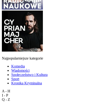
Najpopularniejsze kategorie
Komedia
Wiadomości
Społeczeństwo i Kultura
Sport
Kronika Kryminalna
A - H
I - P
Q - Z