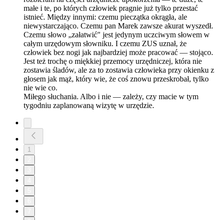
małe i te, po których człowiek pragnie już tylko przestać
istnieć. Między innymi: czemu pieczątka okrągła, ale
niewystarczająco. Czemu pan Marek zawsze akurat wyszedł.
Czemu słowo „załatwić" jest jedynym uczciwym słowem w
całym urzędowym słowniku. I czemu ZUS uznał, że
człowiek bez nogi jak najbardziej może pracować — stojąco.
Jest też trochę o miękkiej przemocy urzędniczej, która nie
zostawia śladów, ale za to zostawia człowieka przy okienku z
głosem jak mąż, który wie, że coś znowu przeskrobał, tylko
nie wie co.
Miłego słuchania. Albo i nie — zależy, czy macie w tym
tygodniu zaplanowaną wizytę w urzędzie.
1
2
3
4
5
6
7