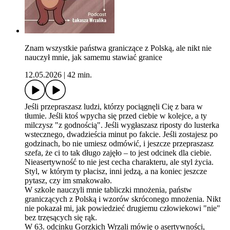
Znam wszystkie państwa graniczące z Polską, ale nikt nie
nauczył mnie, jak samemu stawiać granice
12.05.2026
|
42 min.
Jeśli przepraszasz ludzi, którzy pociągnęli Cię z bara w
tłumie. Jeśli ktoś wpycha się przed ciebie w kolejce, a ty
milczysz "z godnością". Jeśli wygłaszasz riposty do lusterka
wstecznego, dwadzieścia minut po fakcie. Jeśli zostajesz po
godzinach, bo nie umiesz odmówić, i jeszcze przepraszasz
szefa, że ci to tak długo zajęło – to jest odcinek dla ciebie.
Nieasertywność to nie jest cecha charakteru, ale styl życia.
Styl, w którym ty płacisz, inni jedzą, a na koniec jeszcze
pytasz, czy im smakowało.
W szkole nauczyli mnie tabliczki mnożenia, państw
graniczących z Polską i wzorów skróconego mnożenia. Nikt
nie pokazał mi, jak powiedzieć drugiemu człowiekowi "nie"
bez trzęsących się rąk.
W 63. odcinku Gorzkich Wrzali mówię o asertywności,