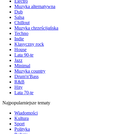
Electro
Muzyka alternatywna
Dub
Salsa
Chillout
Muzyka chrześcijańska
Techno
Indie
Klasyczny rock
House
Lata 90-te
Jazz
Minimal
Muzyka country
Drum'n'Bass
R&B
Hity
Lata 70-te
Najpopularniejsze tematy
Wiadomości
Kultura
Sport
Polityka