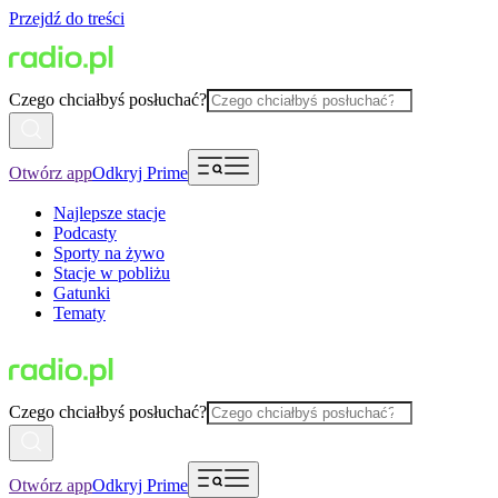
Przejdź do treści
Czego chciałbyś posłuchać?
Otwórz app
Odkryj Prime
Najlepsze stacje
Podcasty
Sporty na żywo
Stacje w pobliżu
Gatunki
Tematy
Czego chciałbyś posłuchać?
Otwórz app
Odkryj Prime