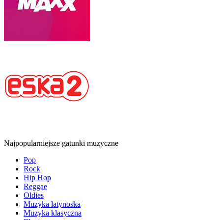
Najpopularniejsze gatunki muzyczne
Pop
Rock
Hip Hop
Reggae
Oldies
Muzyka latynoska
Muzyka klasyczna