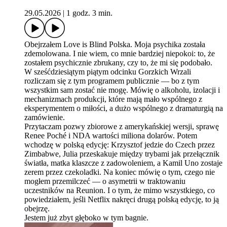
29.05.2026
|
1 godz. 3 min.
Obejrzałem Love is Blind Polska. Moja psychika została
zdemolowana. I nie wiem, co mnie bardziej niepokoi: to, że
zostałem psychicznie zbrukany, czy to, że mi się podobało.
W sześćdziesiątym piątym odcinku Gorzkich Wrzali
rozliczam się z tym programem publicznie — bo z tym
wszystkim sam zostać nie mogę. Mówię o alkoholu, izolacji i
mechanizmach produkcji, które mają mało wspólnego z
eksperymentem o miłości, a dużo wspólnego z dramaturgią na
zamówienie.
Przytaczam pozwy zbiorowe z amerykańskiej wersji, sprawę
Renee Poché i NDA wartości miliona dolarów. Potem
wchodzę w polską edycję: Krzysztof jedzie do Czech przez
Zimbabwe, Julia przeskakuje między trybami jak przełącznik
światła, matka klaszcze z zadowoleniem, a Kamil Uno zostaje
zerem przez czekoladki. Na koniec mówię o tym, czego nie
mogłem przemilczeć — o asymetrii w traktowaniu
uczestników na Reunion. I o tym, że mimo wszystkiego, co
powiedziałem, jeśli Netflix nakręci drugą polską edycję, to ją
obejrzę.
Jestem już zbyt głęboko w tym bagnie.