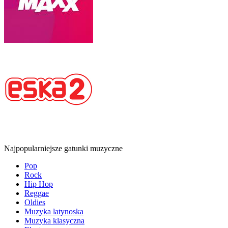
Najpopularniejsze gatunki muzyczne
Pop
Rock
Hip Hop
Reggae
Oldies
Muzyka latynoska
Muzyka klasyczna