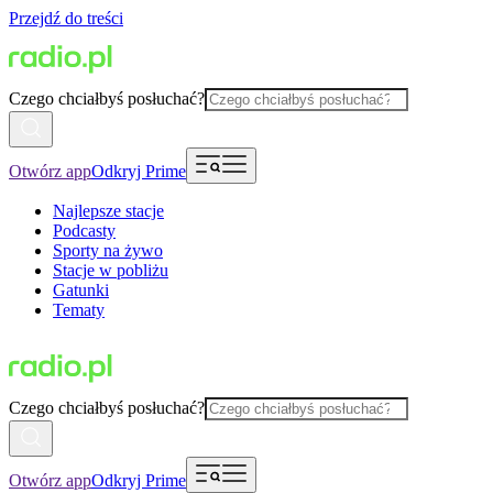
Przejdź do treści
Czego chciałbyś posłuchać?
Otwórz app
Odkryj Prime
Najlepsze stacje
Podcasty
Sporty na żywo
Stacje w pobliżu
Gatunki
Tematy
Czego chciałbyś posłuchać?
Otwórz app
Odkryj Prime