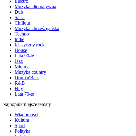
Electro
Muzyka alternatywna
Dub
Salsa
Chillout
Muzyka chrześcijańska
Techno
Indie
Klasyczny rock
House
Lata 90-te
Jazz
Minimal
Muzyka country
Drum'n'Bass
R&B
Hity
Lata 70-te
Najpopularniejsze tematy
Wiadomości
Kultura
Sport
Polityka