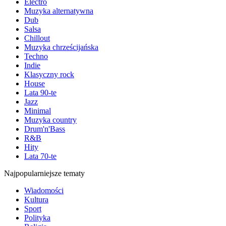
Electro
Muzyka alternatywna
Dub
Salsa
Chillout
Muzyka chrześcijańska
Techno
Indie
Klasyczny rock
House
Lata 90-te
Jazz
Minimal
Muzyka country
Drum'n'Bass
R&B
Hity
Lata 70-te
Najpopularniejsze tematy
Wiadomości
Kultura
Sport
Polityka