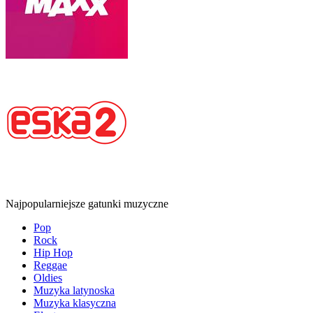
Najpopularniejsze gatunki muzyczne
Pop
Rock
Hip Hop
Reggae
Oldies
Muzyka latynoska
Muzyka klasyczna