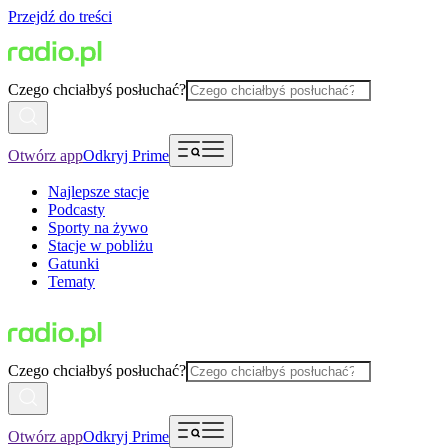
Przejdź do treści
Czego chciałbyś posłuchać?
Otwórz app
Odkryj Prime
Najlepsze stacje
Podcasty
Sporty na żywo
Stacje w pobliżu
Gatunki
Tematy
Czego chciałbyś posłuchać?
Otwórz app
Odkryj Prime