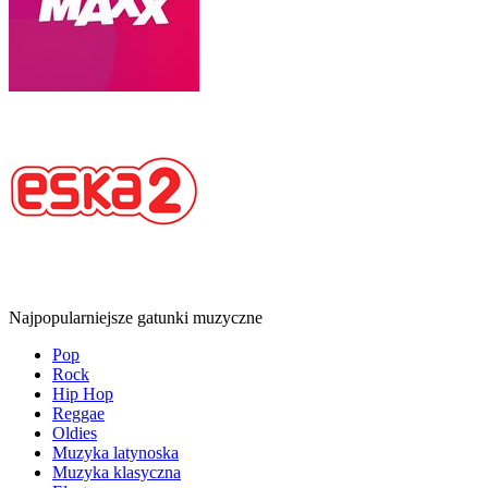
Najpopularniejsze gatunki muzyczne
Pop
Rock
Hip Hop
Reggae
Oldies
Muzyka latynoska
Muzyka klasyczna