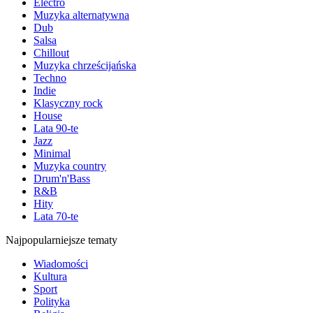
Electro
Muzyka alternatywna
Dub
Salsa
Chillout
Muzyka chrześcijańska
Techno
Indie
Klasyczny rock
House
Lata 90-te
Jazz
Minimal
Muzyka country
Drum'n'Bass
R&B
Hity
Lata 70-te
Najpopularniejsze tematy
Wiadomości
Kultura
Sport
Polityka