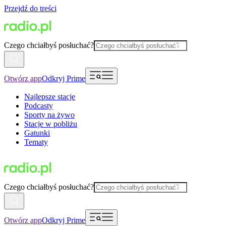
Przejdź do treści
Czego chciałbyś posłuchać?
Otwórz app
Odkryj Prime
Najlepsze stacje
Podcasty
Sporty na żywo
Stacje w pobliżu
Gatunki
Tematy
Czego chciałbyś posłuchać?
Otwórz app
Odkryj Prime