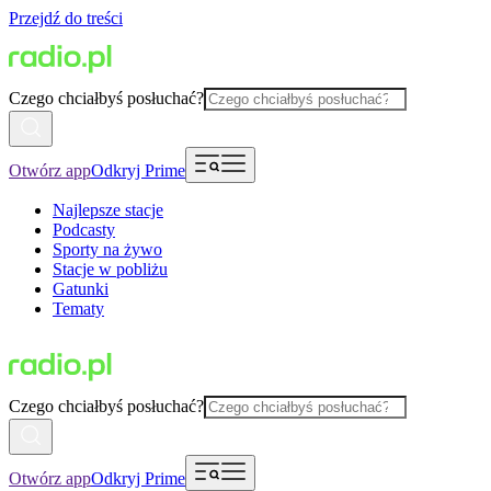
Przejdź do treści
Czego chciałbyś posłuchać?
Otwórz app
Odkryj Prime
Najlepsze stacje
Podcasty
Sporty na żywo
Stacje w pobliżu
Gatunki
Tematy
Czego chciałbyś posłuchać?
Otwórz app
Odkryj Prime