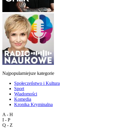
Najpopularniejsze kategorie
Społeczeństwo i Kultura
Sport
Wiadomości
Komedia
Kronika Kryminalna
A - H
I - P
Q - Z