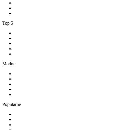
3
.
Weekend FM
4
.
100% Volksmusik - von SchlagerPlanet
5
.
1.FM - Adore Jazz
Top 5
1
.
RMF FM
2
.
VOX FM
3
.
Złote Przeboje
4
.
RMF MAXX
5
.
Radio FEST
Modne
1
.
TOK FM
2
.
181.fm - The Rock!
3
.
Radio 357
4
.
80er
5
.
Absolute Chillout
Popularne
1
.
1.FM - Amsterdam Trance
2
.
Radio Bercik - Silesia
3
.
Weekend FM
4
.
100% Volksmusik - von SchlagerPlanet