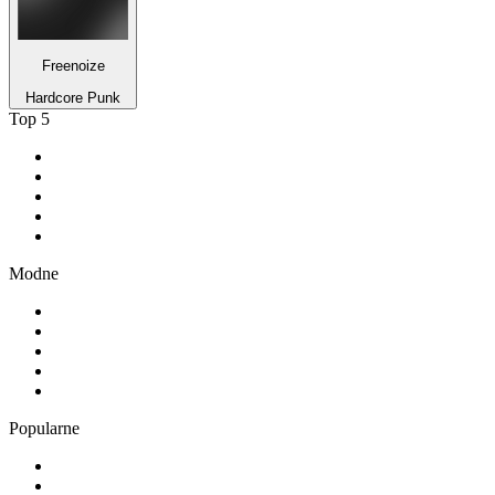
Freenoize
Hardcore Punk
Top 5
1
.
RMF FM
2
.
VOX FM
3
.
Złote Przeboje
4
.
RMF MAXX
5
.
Radio FEST
Modne
1
.
TOK FM
2
.
181.fm - The Rock!
3
.
Radio 357
4
.
80er
5
.
Absolute Chillout
Popularne
1
.
1.FM - Amsterdam Trance
2
.
Radio Bercik - Silesia