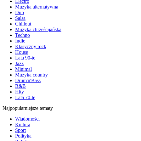
Electro
Muzyka alternatywna
Dub
Salsa
Chillout
Muzyka chrześcijańska
Techno
Indie
Klasyczny rock
House
Lata 90-te
Jazz
Minimal
Muzyka country
Drum'n'Bass
R&B
Hity
Lata 70-te
Najpopularniejsze tematy
Wiadomości
Kultura
Sport
Polityka