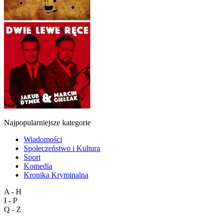
Najpopularniejsze kategorie
Wiadomości
Społeczeństwo i Kultura
Sport
Komedia
Kronika Kryminalna
A - H
I - P
Q - Z