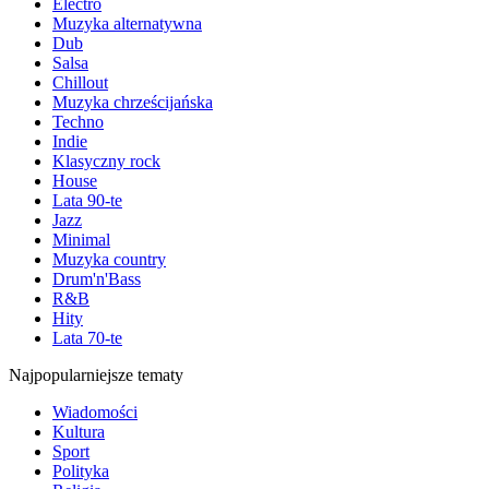
Electro
Muzyka alternatywna
Dub
Salsa
Chillout
Muzyka chrześcijańska
Techno
Indie
Klasyczny rock
House
Lata 90-te
Jazz
Minimal
Muzyka country
Drum'n'Bass
R&B
Hity
Lata 70-te
Najpopularniejsze tematy
Wiadomości
Kultura
Sport
Polityka