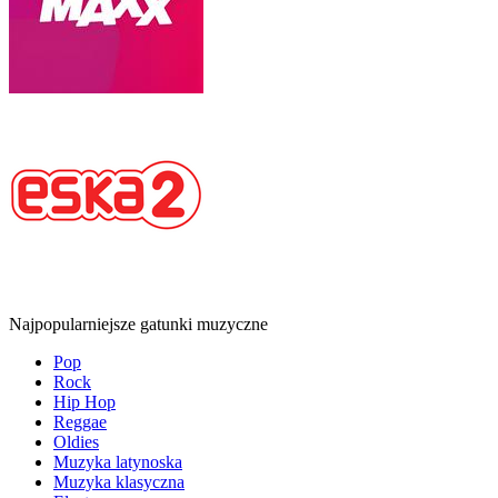
Najpopularniejsze gatunki muzyczne
Pop
Rock
Hip Hop
Reggae
Oldies
Muzyka latynoska
Muzyka klasyczna