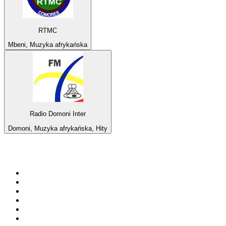
RTMC
Mbeni, Muzyka afrykańska
Radio Domoni Inter
Domoni, Muzyka afrykańska, Hity
Top 100 na
radio.pl
1
.
RMF FM
2
.
VOX FM
3
.
Trendy Radio
4
.
CHILLOUT ANTENNE von ANTENNE BAYERN
5
.
Radio ZET
6
.
TOK FM