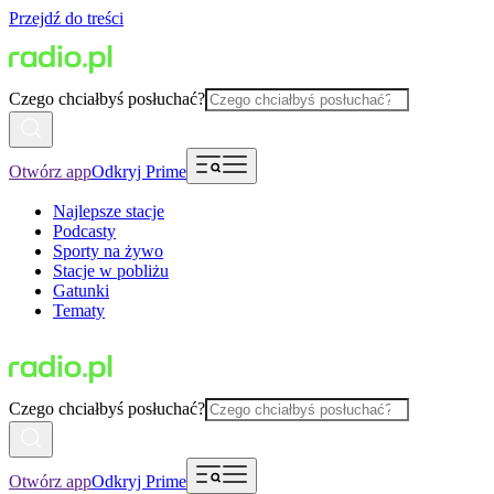
Przejdź do treści
Czego chciałbyś posłuchać?
Otwórz app
Odkryj Prime
Najlepsze stacje
Podcasty
Sporty na żywo
Stacje w pobliżu
Gatunki
Tematy
Czego chciałbyś posłuchać?
Otwórz app
Odkryj Prime