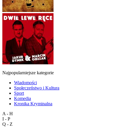
Najpopularniejsze kategorie
Wiadomości
Społeczeństwo i Kultura
Sport
Komedia
Kronika Kryminalna
A - H
I - P
Q - Z