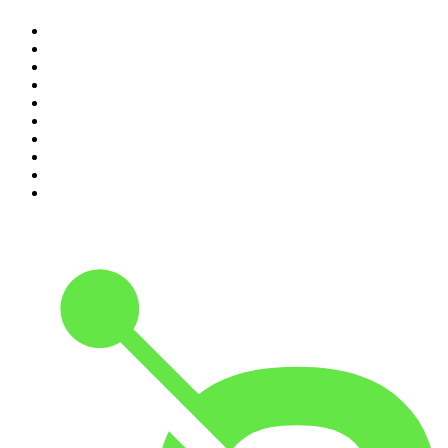
1
.
Piąte: Nie zabijaj
2
.
Kryminatorium
3
.
Raport o stanie świata Dariusza Rosiaka
4
.
Futura Podcast
5
.
Cyprian Majcher
6
.
Olga Herring True Crime
7
.
Radio Naukowe
8
.
Przemek Górczyk Podcast
9
.
Podcast Wojenne Historie
10
.
Dwie lewe ręce