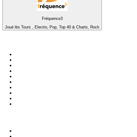
Fréquence3
Joué lès Tours , Electro, Pop, Top 40 & Charts, Rock
Top 100 na
radio.pl
1
.
RMF FM
2
.
VOX FM
3
.
Trendy Radio
4
.
CHILLOUT ANTENNE von ANTENNE BAYERN
5
.
Radio ZET
6
.
TOK FM
7
.
Radio FEST
8
.
Złote Przeboje
9
.
RMF MAXX
10
.
Eska
100 najlepszych podcastów w
Polsce
1
.
Piąte: Nie zabijaj
2
.
Kryminatorium