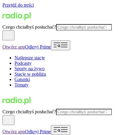
Przejdź do treści
Czego chciałbyś posłuchać?
Otwórz app
Odkryj Prime
Najlepsze stacje
Podcasty
Sporty na żywo
Stacje w pobliżu
Gatunki
Tematy
Czego chciałbyś posłuchać?
Otwórz app
Odkryj Prime