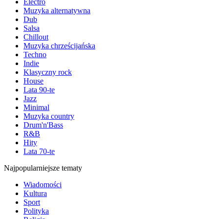
Electro
Muzyka alternatywna
Dub
Salsa
Chillout
Muzyka chrześcijańska
Techno
Indie
Klasyczny rock
House
Lata 90-te
Jazz
Minimal
Muzyka country
Drum'n'Bass
R&B
Hity
Lata 70-te
Najpopularniejsze tematy
Wiadomości
Kultura
Sport
Polityka